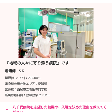
『地域の人々に寄り添う病院』です
看護師
S.K
職歴(キャリア)：
2023年〜
出身校の所在地エリア：
愛知県
出身校：
西尾市立看護専門学校
所属診療科目：
救命救急センター
八千代病院を志望した動機や、入職を決めた理由を教えてく