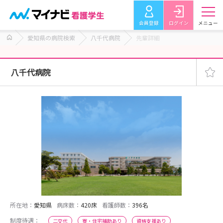
会員登録
ログイン
メニュー
愛知県の病院検索
八千代病院
先輩詳細
八千代病院
所在地：
愛知県
病床数：
420床
看護師数：
396名
制度待遇：
二交代
寮・住宅補助あり
資格支援あり