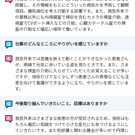
把握し、その情報をもとにどういった病気かを予測して観察
項目、優先順位を考え行動する部署です。また、救急外来で
の業務以外にも内視鏡室で検診を含むカメラの検査介助、透
視室でCVポート挿入などの介助、心臓カテーテル室での検
査の介助など幅広い場所で働いています。
仕事のどんなところにやりがいを感じていますか
救急外来では苦痛を訴えて動くことができなかった患者さん
が、病棟で元気に歩いている姿を見たときです。また、さま
ざまな検査の介助に入らせていただくため覚えることが多い
ですが、技術だけでなく少しずつ患者さんの表情などにも注
意を向けて看護ができるようになり、やりがいを感じていま
す。
今後取り組んでいきたいこと、目標はありますか
救急外来はさまざまな疾患の方が受診されるため、技術はも
ちろん幅広い知識をつけて小さな変化にも気づけるようにし
ていきたいです。また他部署と関わる機会が多いので円滑に