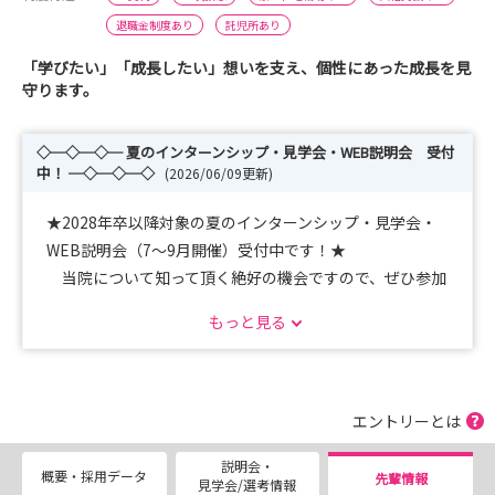
退職金制度あり
託児所あり
「学びたい」「成長したい」想いを支え、個性にあった成長を見
守ります。
◇─◇─◇─ 夏のインターンシップ・見学会・WEB説明会 受付
中！ ─◇─◇─◇
(2026/06/09更新)
★2028年卒以降対象の夏のインターンシップ・見学会・
WEB説明会（7～9月開催）受付中です！★
当院について知って頂く絶好の機会ですので、ぜひ参加
をご検討ください！マイナビから申込可能です♪
もっと見る
★マイナビ看護学生就職セミナー【横浜会場】7月12日
(日)出展予定です★
新人看護師も参加予定・質問なんでもお答えします！ぜ
ひ当院ブースにお立ち寄りください♪
エントリーとは
説明会・
☆2027年卒向け採用試験は応募者多数にて終了いたしま
概要・採用データ
先輩情報
見学会/選考情報