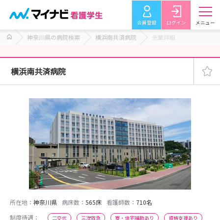
会員登録
ログイン
メニュー
神奈川県の病院検索
横浜南共済病院
先輩詳細
横浜南共済病院
所在地：
神奈川県
病床数：
565床
看護師数：
710名
制度待遇：
二交代
三次救急
寮・住宅補助あり
資格支援あり