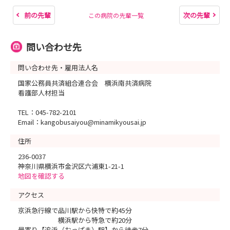
前の先輩
次の先輩
この病院の先輩一覧
問い合わせ先
問い合わせ先・雇用法人名
国家公務員共済組合連合会 横浜南共済病院
看護部人材担当
TEL：045-782-2101
Email：kangobusaiyou@minamikyousai.jp
住所
236-0037
神奈川県横浜市金沢区六浦東1-21-1
地図を確認する
アクセス
京浜急行線で品川駅から快特で約45分
横浜駅から特急で約20分
最寄り【追浜（おっぱま）駅】から徒歩7分