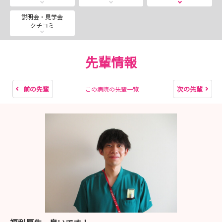
した。
沢山の方にご応募いただき、誠にありがとうございまし
説明会・見学会
クチコミ
た！
先輩情報
前の先輩
次の先輩
この病院の先輩一覧