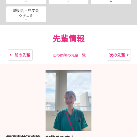
した。
沢山の方にご応募いただき、誠にありがとうございまし
説明会・見学会
クチコミ
た！
先輩情報
前の先輩
次の先輩
この病院の先輩一覧