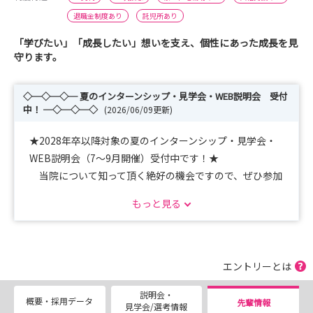
退職金制度あり
託児所あり
「学びたい」「成長したい」想いを支え、個性にあった成長を見
守ります。
◇─◇─◇─ 夏のインターンシップ・見学会・WEB説明会 受付
中！ ─◇─◇─◇
(2026/06/09更新)
★2028年卒以降対象の夏のインターンシップ・見学会・
WEB説明会（7～9月開催）受付中です！★
当院について知って頂く絶好の機会ですので、ぜひ参加
をご検討ください！マイナビから申込可能です♪
もっと見る
★マイナビ看護学生就職セミナー【横浜会場】7月12日
(日)出展予定です★
新人看護師も参加予定・質問なんでもお答えします！ぜ
ひ当院ブースにお立ち寄りください♪
エントリーとは
説明会・
☆2027年卒向け採用試験は応募者多数にて終了いたしま
概要・採用データ
先輩情報
見学会/選考情報