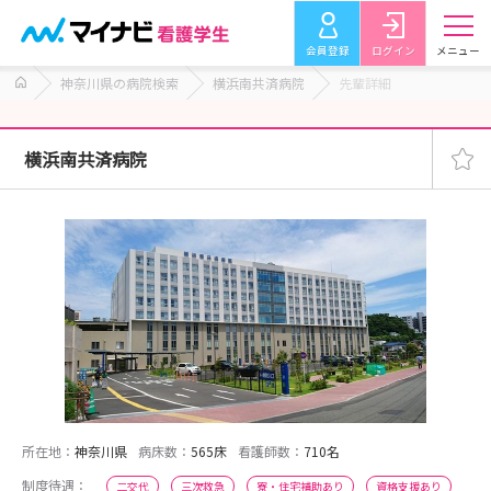
会員登録
ログイン
メニュー
神奈川県の病院検索
横浜南共済病院
先輩詳細
横浜南共済病院
所在地：
神奈川県
病床数：
565床
看護師数：
710名
制度待遇：
二交代
三次救急
寮・住宅補助あり
資格支援あり