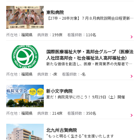
東和病院
【27卒・28卒対象】７月８月病院説明会日程更新しました／選考受付中☆★
所在地：
福岡県
病床数：
199床
看護師数：
110名
国際医療福祉大学・高邦会グループ（医療法
人社団高邦会・社会福祉法人高邦福祉会）
新たな価値を創造し、医療・教育業界の先駆者であり続ける
所在地：
福岡県
病床数：
-床
看護師数：
-名
新小文字病院
夏だ！病院見学に行こう！ 9月19日（土）開催
所在地：
福岡県
病床数：
214床
看護師数：
350名
北九州古賀病院
”もっと明るく生きる”を支援いたします