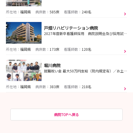
所在地：
福岡県
病床数：
585床
看護師数：
240名
戸畑リハビリテーション病院
2027年度新卒看護師採用 病院説明会及び採用試験の開催日程決定⭐北九州のアットホームな病院で一緒に働いてみませんか？
所在地：
福岡県
病床数：
173床
看護師数：
120名
堀川病院
就職祝い金 最大50万円支給（院内規定有）／お土産付き病院説明会 開催／就職選考会 随時開催（日時相談可）／残業ほぼゼロの病院で、あなたらしく働いてみませんか？
所在地：
福岡県
病床数：
383床
看護師数：
218名
病院TOPへ戻る