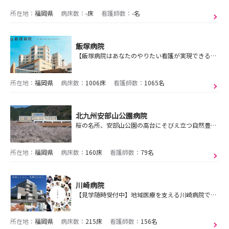
所在地：
福岡県
病床数：
-床
看護師数：
-名
飯塚病院
【飯塚病院はあなたのやりたい看護が実現できる病院です】 27卒看護師募集中です！！
所在地：
福岡県
病床数：
1006床
看護師数：
1065名
北九州安部山公園病院
桜の名所、安部山公園の高台にそびえ立つ自然豊かな病院
所在地：
福岡県
病床数：
160床
看護師数：
79名
川崎病院
【見学随時受付中】地域医療を支える川崎病院で、安心の教育体制と働きやすさを体感しよう！
所在地：
福岡県
病床数：
215床
看護師数：
156名