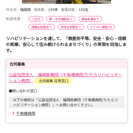
所在地：
福岡県
病床数：
199床
看護師数：
100名
制度待遇：
二交代
寮・住宅補助あり
資格支援あり
退職金制度あり
奨学金制度あり
マイカー通勤OK
リハビリテーションを通して、「無差別平等、安全・安心・信頼
の医療、安心して住み続けられるまちづくり」の実現を目指しま
す。
合同募集
公益社団法人 福岡医療団（千鳥橋病院/たたらリハビリテー
ション病院）
合同募集 採用窓口
●問い合わせ窓口
以下の病院は「公益社団法人 福岡医療団（千鳥橋病院/たたらリ
ハビリテーション病院）」へお問い合せください。
千鳥橋病院