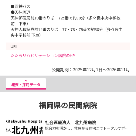
■西鉄バス
●天神周辺
天神郵便局前18番のりば 72c番で約30分（多々良中央中学校
前 下車）
天神大和証券前14番のりば 77・78・79番で約30分（多々良中
央中学校前 下車）
URL
たたらリハビリテーション病院のHP
公開期間：2025年12月1日～2026年11月
概要・採用データ
福岡県の民間病院
社会医療法人 北九州病院
総合力を活かし、救急から在宅までトータルサポート