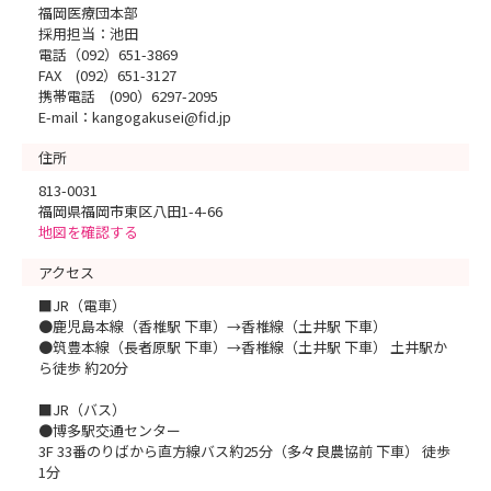
福岡医療団本部
採用担当：池田
電話（092）651-3869
FAX (092）651-3127
携帯電話 (090）6297-2095
E-mail：kangogakusei@fid.jp
住所
813-0031
福岡県福岡市東区八田1-4-66
地図を確認する
アクセス
■JR（電車）
●鹿児島本線（香椎駅 下車）→香椎線（土井駅 下車）
●筑豊本線（長者原駅 下車）→香椎線（土井駅 下車） 土井駅か
ら徒歩 約20分
■JR（バス）
●博多駅交通センター
3F 33番のりばから直方線バス約25分（多々良農協前 下車） 徒歩
1分