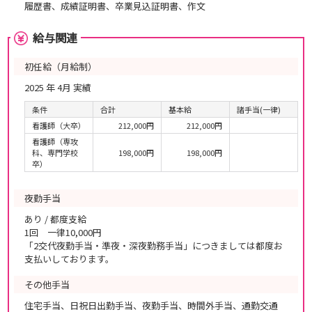
履歴書、成績証明書、卒業見込証明書、作文
給与関連
初任給（月給制）
2025 年 4月 実績
条件
合計
基本給
諸手当(一律)
看護師（大卒）
212,000円
212,000円
看護師（専攻
科、専門学校
198,000円
198,000円
卒）
夜勤手当
あり / 都度支給
1回 一律10,000円
「2交代夜勤手当・準夜・深夜勤務手当」につきましては都度お
支払いしております。
その他手当
住宅手当、日祝日出勤手当、夜勤手当、時間外手当、通勤交通