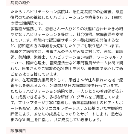
病院の紹介
たたらリハビリテーション病院は、急性期病院での治療後、家庭
復帰のための継続したリハビリテーションや療養を行う、199床
の慢性期病院です。
多職種が連携して、患者さん一人ひとりの状態に合わせたきめ細
やかなリハビリテーションを提供し、社会復帰、家庭復帰を支援
しています。病院内で認知症サポーター養成講座を開催するな
ど、認知症の方の尊厳を大切にしたケアにも取り組んでいます。
緩和ケア病棟では、患者さんの全人的苦痛に対して、医師、看護
師、薬剤師、栄養士、リハビリテーション技師、 ソーシャル･ワ
ーカー、臨床心理士、音楽療法士など専門職員がチーム体制で関
わり、患者さんやご家族のQOL向上を図り、最期まで安心して過
ごせるよう支援しています。
また、在宅療養支援病院として、患者さんが住み慣れた地域で療
養生活を送れるよう、24時間365日の訪問診療を行っています。
たたらリハビリテーション病院では、一人ひとりの看護師が安心
して成長できるよう、多様な研修プログラムをご用意していま
す。プリセプターが丁寧に指導し、新卒看護師同士のピア・サポ
ートも充実。JNAクリニカルラダーシステムに基づいた客観的な
評価により、あなたの成長をしっかりとサポートします。患者さ
まのQOL向上を目指し、共に成長していきましょう。
診療科目