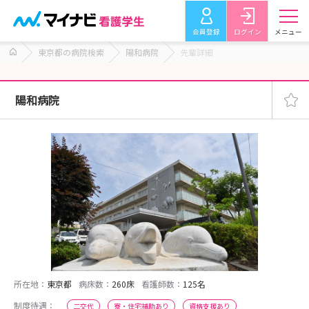
会員登録
ログイン
メニュー
東京都の病院検索
陽和病院
先輩詳細
陽和病院
所在地：
東京都
病床数：
260床
看護師数：
125名
制度待遇：
二交代
寮・住宅補助あり
資格支援あり