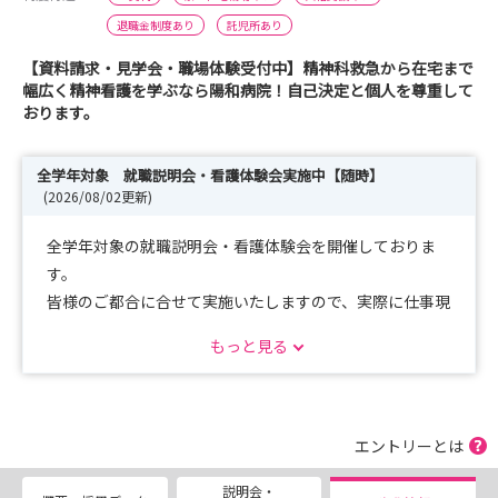
退職金制度あり
託児所あり
【資料請求・見学会・職場体験受付中】精神科救急から在宅まで
幅広く精神看護を学ぶなら陽和病院！自己決定と個人を尊重して
おります。
全学年対象 就職説明会・看護体験会実施中【随時】
(2026/08/02更新)
全学年対象の就職説明会・看護体験会を開催しておりま
す。
皆様のご都合に合せて実施いたしますので、実際に仕事現
場に触れることができる良い機会だと感じております。
もっと見る
夏季休暇を利用していただき、精神科に興味関心がある方
は是非お越しください。
（交通費上限１万円までお渡ししております。）
エントリーとは
27卒選考会も引き続き随時実施しておりますので、ぜひ
説明会・
ご連絡ください。