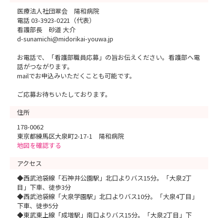
医療法人社団翠会 陽和病院
電話 03-3923-0221（代表）
看護部長 砂道 大介
d-sunamichi@midorikai-youwa.jp
お電話で、「看護部職員応募」の旨お伝えください。看護部へ電
話がつながります。
mailでお申込みいただくことも可能です。
ご応募お待ちいたしております。
住所
178-0062
東京都練馬区大泉町2-17-1 陽和病院
地図を確認する
アクセス
◆西武池袋線「石神井公園駅」北口よりバス15分。「大泉2丁
目」下車、徒歩3分
◆西武池袋線「大泉学園駅」北口よりバス10分。「大泉4丁目」
下車、徒歩5分
◆東武東上線「成増駅」南口よりバス15分。「大泉2丁目」下