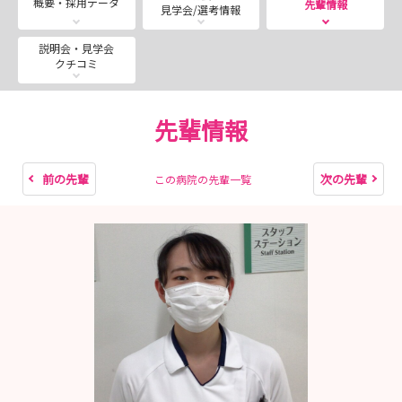
概要・採用データ
先輩情報
見学会/選考情報
学生の皆さまのご都合に合わせて開催いたしますのでご検
説明会・見学会
クチコミ
討ください！
職員一同お待ちしております。
先輩情報
ご不明な点はお気軽にお問合せください。
よろしくお願いいたします。
前の先輩
次の先輩
この病院の先輩一覧
陽和病院 看護部 砂道大介