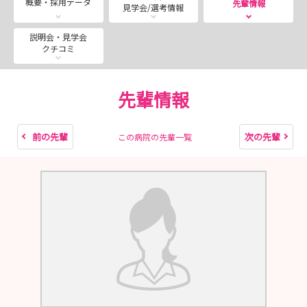
概要・採用データ
先輩情報
見学会/選考情報
学生の皆さまのご都合に合わせて開催いたしますのでご検
説明会・見学会
クチコミ
討ください！
職員一同お待ちしております。
先輩情報
ご不明な点はお気軽にお問合せください。
よろしくお願いいたします。
前の先輩
次の先輩
この病院の先輩一覧
陽和病院 看護部 砂道大介