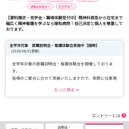
退職金制度あり
託児所あり
【資料請求・見学会・職場体験受付中】精神科救急から在宅まで
幅広く精神看護を学ぶなら陽和病院！自己決定と個人を尊重して
おります。
全学年対象 就職説明会・看護体験会実施中【随時】
(2026/08/02更新)
全学年対象の就職説明会・看護体験会を開催しておりま
す。
皆様のご都合に合せて実施いたしますので、実際に仕事現
場に触れることができる良い機会だと感じております。
もっと見る
夏季休暇を利用していただき、精神科に興味関心がある方
は是非お越しください。
（交通費上限１万円までお渡ししております。）
エントリーとは
27卒選考会も引き続き随時実施しておりますので、ぜひ
説明会・
ご連絡ください。