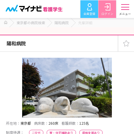
会員登録
ログイン
メニュー
東京都の病院検索
陽和病院
先輩詳細
陽和病院
所在地：
東京都
病床数：
260床
看護師数：
125名
制度待遇：
二交代
寮・住宅補助あり
資格支援あり