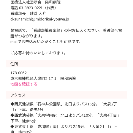
医療法人社団翠会 陽和病院
電話 03-3923-0221（代表）
看護部長 砂道 大介
d-sunamichi@midorikai-youwa.jp
お電話で、「看護部職員応募」の旨お伝えください。看護部へ電
話がつながります。
mailでお申込みいただくことも可能です。
ご応募お待ちいたしております。
住所
178-0062
東京都練馬区大泉町2-17-1 陽和病院
地図を確認する
アクセス
◆西武池袋線「石神井公園駅」北口よりバス15分。「大泉2丁
目」下車、徒歩3分
◆西武池袋線「大泉学園駅」北口よりバス10分。「大泉4丁目」
下車、徒歩5分
◆東武東上線「成増駅」南口よりバス15分。「大泉2丁目」下
車、徒歩3分