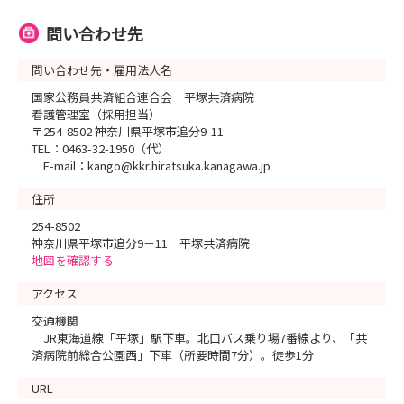
問い合わせ先
問い合わせ先・雇用法人名
国家公務員共済組合連合会 平塚共済病院
看護管理室（採用担当）
〒254-8502 神奈川県平塚市追分9-11
TEL：0463-32-1950（代）
E-mail：kango@kkr.hiratsuka.kanagawa.jp
住所
254-8502
神奈川県平塚市追分9－11 平塚共済病院
地図を確認する
アクセス
交通機関
JR東海道線「平塚」駅下車。北口バス乗り場7番線より、「共
済病院前総合公園西」下車（所要時間7分）。徒歩1分
URL