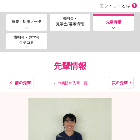
エントリーとは
★2028年度入職者対象のWEB病院説明会を毎月開催して
おります。
説明会・
概要・採用データ
先輩情報
見学会/選考情報
平日夕方17：30～行います。授業や実習が終了後に参
加可能な時間としております。
説明会・見学会
お気軽にご参加ください。
クチコミ
★病院見学・WEB説明会をご希望される方は、随時対応
先輩情報
しております。看護管理室へお問い合わせ下さい。
メール又はTELで看護管理室までご連絡ください。
当院に興味を持って下さった方、お気軽にご参加くださ
前の先輩
次の先輩
この病院の先輩一覧
い‼
★2027年度入職者対象の採用試験は終了致しました。
多数のご応募ありがとうございまし
た。