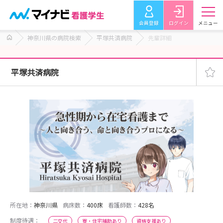
会員登録
ログイン
メニュー
神奈川県の病院検索
平塚共済病院
先輩詳細
平塚共済病院
所在地：
神奈川県
病床数：
400床
看護師数：
428名
制度待遇：
二交代
寮・住宅補助あり
資格支援あり