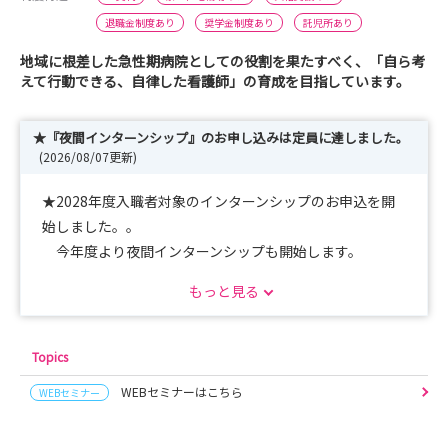
退職金制度あり
奨学金制度あり
託児所あり
地域に根差した急性期病院としての役割を果たすべく、「自ら考
えて行動できる、自律した看護師」の育成を目指しています。
★『夜間インターンシップ』のお申し込みは定員に達しました。
(2026/08/07更新)
★2028年度入職者対象のインターンシップのお申込を開
始しました。。
今年度より夜間インターンシップも開始します。
『夜勤時間の看護師の動き、気になりませんか。』
もっと見る
お気軽にご参加ください。
また、昼間のインターンシップも体験時間を拡大し1日
コースへ変更しております。
Topics
午後のカンファレンスやチーム活動も見学可能です。
WEBセミナーはこちら
WEBセミナー
看護師の一日の動き、体験してみてください。
お申込お待ちしております。