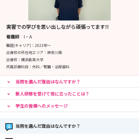
（2026年8月7日更新）
実習での学びを思い出しながら頑張ってます!!
看護師
I・A
職歴(キャリア)：
2023年〜
出身校の所在地エリア：
神奈川県
出身校：
横浜創英大学
所属診療科目：
外科／腎臓・泌尿器科
当院を選んだ理由はなんですか？
新人研修を受けて役に立ったことは？
学生の皆様へのメッセージ
当院を選んだ理由はなんですか？