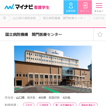
会員登録
ログイン
メニュー
山口県の病院検索
国立病院機構 関門医療センター
先輩詳細
国立病院機構 関門医療センター
所在地：
山口県
病床数：
400床
看護師数：
420名
制度待遇：
三交代
三次救急
寮・住宅補助あり
資格支援あり