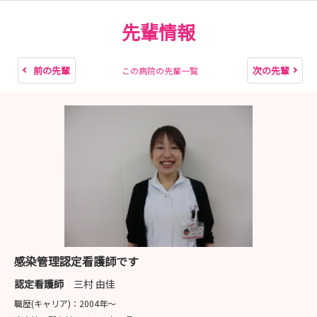
先輩情報
前の先輩
次の先輩
この病院の先輩一覧
感染管理認定看護師です
認定看護師
三村 由佳
職歴(キャリア)：
2004年〜