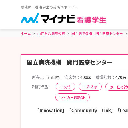
看護師・看護学生の就職情報サイト
ホーム
山口県の病院検索
国立病院機構 関門医療センター
国立病院機構 関門医療センター
所在地：
山口県
病床数：
400床
看護師数：
420名
制度待遇：
三交代
三次救急
寮・住宅補
マイカー通勤OK
「Innovation」「Community Link」