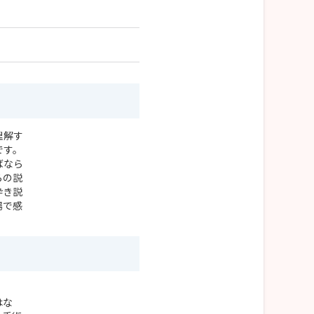
理解す
です。
ばなら
らの説
砕き説
場で感
はな