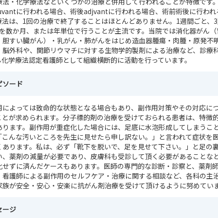
療法・化学療法などいくつかの治療と併用して行われることが特徴です
juvantに行われる場合、術後adjvantに行われる場合、術前術後に行わ
療法は、1回の治療で終了することはほとんどありません。1週間ごと、3
療を数か月、または年単位で行うことが主流です。当院では消化器がん（
・胆すい臓がん）・乳がん・肺がんをはじめ造血器腫瘍・肉腫・原発不
・脳外科や、関節リウマチに対する生物学的製剤による治療など、診療
ん化学療法認定看護師として組織横断的に活動を行っています。
ピソード
用によっては致命的な状態となる場合もあり、副作用対策やその対応に
ことが求められます。分子標的剤の治療を受けておられる患者は、特徴
あります。副作用が重症化した場合には、足底に水泡形成してしまうこ
「こんな汚いところを先生に見せたら申し訳ない。」と言われて症状を
くあります。私は、必ず「靴下を脱いで、足を見せて下さい。」と足の
い、薬剤の減量が必要であり、皮膚科も受診して頂く必要があることな
化せずに済んだケースもあります。医師の専門的な診断・診察と、薬剤
、看護師による副作用のセルフケア・治療に関する相談など、各科の主
家族が安全・安心・安楽に抗がん剤治療を受けて頂けるように努めてい
セージ