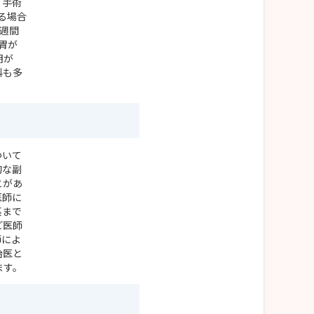
。手術
れる場合
週間
胃が
明が
科も多
ついて
的な副
とがあ
医師に
裏まで
ど医師
師によ
治医と
ます。