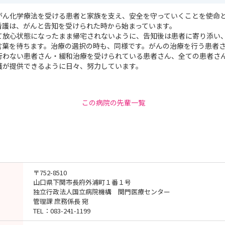
がん化学療法を受ける患者と家族を支え、安全を守っていくことを使命
看護は、がんと告知を受けられた時から始まっています。
て放心状態になったまま帰宅されないように、告知後は患者に寄り添い
言葉を待ちます。治療の選択の時も、同様です。がんの治療を行う患者
行わない患者さん・緩和治療を受けられている患者さん、全ての患者さ
護が提供できるように日々、努力しています。
この病院の先輩一覧
〒752-8510
山口県下関市長府外浦町１番１号
独立行政法人国立病院機構 関門医療センター
管理課 庶務係長 宛
TEL：083-241-1199