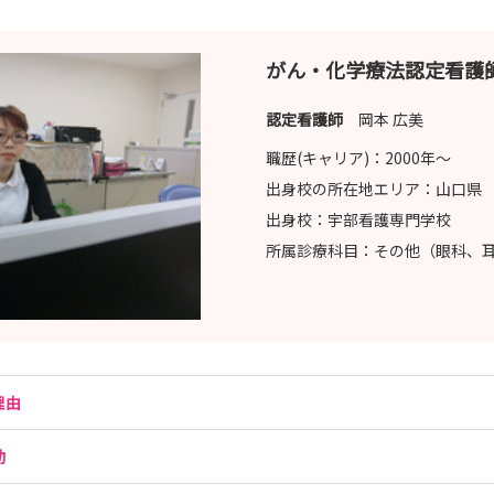
がん・化学療法認定看護
認定看護師
岡本 広美
職歴(キャリア)：
2000年〜
出身校の所在地エリア：
山口県
出身校：
宇部看護専門学校
所属診療科目：
その他（眼科、
理由
動