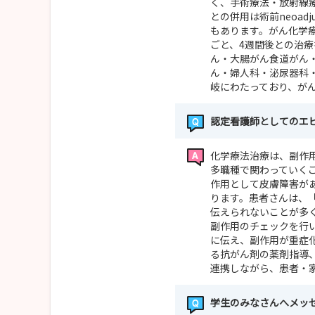
く、手術療法・放射線
との併用は術前neoad
もあります。がん化学
ごと、4週間後との治
ん・大腸がん食道がん
ん・婦人科・泌尿器科
岐にわたっており、が
認定看護師としてのエ
化学療法治療は、副作
多職種で関わっていく
作用として皮膚障害が
ります。患者さんは、
伝えられないことが多
副作用のチェックを行
に伝え、副作用が重症
る抗がん剤の薬剤指導
連携しながら、患者・
学生のみなさんへメッ