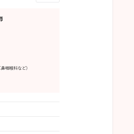
師
耳鼻咽喉科など）