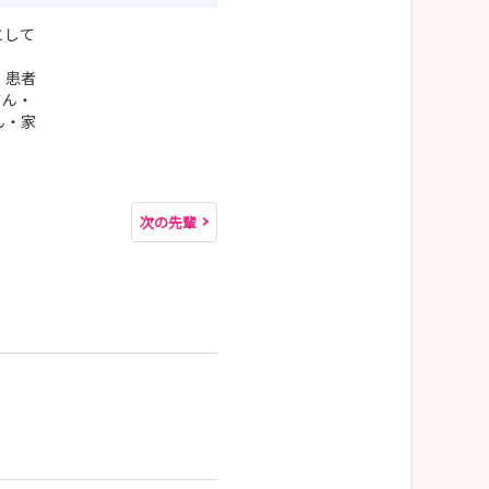
として
、患者
さん・
ん・家
次の先輩