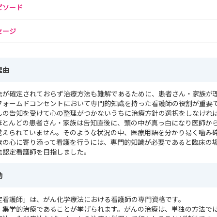
ピソード
セージ
理由
法が確定されておらず治療方法も難解であるために、患者さん・家族が
フォームドコンセントにおいて専門的知識を持った看護師の役割が重要
んの告知を受けて心の整理がつかないうちに治療方針の選択をしなけれ
ほとんどの患者さん・家族は告知直後に、頭の中が真っ白になり医師か
覚えられていません。そのような状況の中、医療用語を分かり易く噛み
族の心に寄り添って看護を行うには、専門的知識が必要であると臨床の
法認定看護師を目指しました。
動
定看護師」は、がん化学療法における看護師の専門資格です。
、集学的治療であることが挙げられます。がんの治療は、単独の方法で