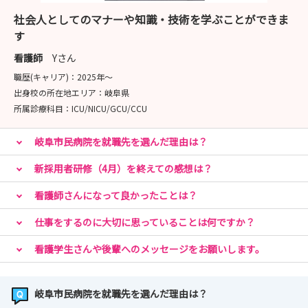
社会人としてのマナーや知識・技術を学ぶことができま
当院の看護部は「思いやりのある丁寧な看護の実践」を理
す
念としています。
研修制度も充実しています。
看護師
Yさん
HPはこちら↓↓↓ 随時更新していきます！
職歴(キャリア)：
2025年〜
https://gmhosp.jp/kangobu/
出身校の所在地エリア：
岐阜県
所属診療科目：
ICU/NICU/GCU/CCU
みなさまにお会いできることを楽しみにしております。
岐阜市民病院を就職先を選んだ理由は？
夏休みは充実していますか？長い休みは社会人になるとな
かなか取れません。いろいろなことを体験してみましょう
新採用者研修（4月）を終えての感想は？
✈️
看護師さんになって良かったことは？
仕事をするのに大切に思っていることは何ですか？
看護学生さんや後輩へのメッセージをお願いします。
岐阜市民病院を就職先を選んだ理由は？