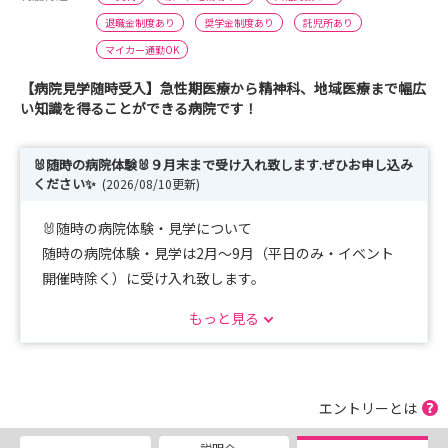
退職金制度あり
奨学金制度あり
託児所あり
マイカー通勤OK
【病院見学随時受入】急性期医療から精神科、地域医療まで幅広
い知識を得ることができる病院です！
🐰随時の病院体験🐰９月末まで受け入れ致します.ぜひお申し込み
ください✨
(2026/08/10更新)
🐰随時の病院体験・見学について
随時の病院体験・見学は2月～9月（平日のみ・イベント
開催時除く）に受け入れ致します。
見学会に申込できなかった方、都合が合わなかった方はこ
もっと見る
ちらにどうぞ！
先輩看護師との交流会はありませんが、個別になんでもお
答えします！
エントリーとは
🌺＜第３弾＞夏の病院見学会について