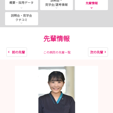
説明会・
9月12日（土）・9月26日（土）
概要・採用データ
先輩情報
見学会/選考情報
9：00～12：30 定員：各日12名 両日満席となりまし
た。
説明会・見学会
クチコミ
🌻＜第２弾＞夏の病院見学会について
8月29日（土）・9月5日（土）
先輩情報
9：00～12：30 定員：各日12名 両日満席となりまし
た。
前の先輩
次の先輩
この病院の先輩一覧
🍉夏のオープンホスピタルについて
8月19日（水）・21日（金）
9：00～15：00 定員：各日12名 全日満席となりまし
た。
※満席の場合もキャンセルが発生しますとご予約いただけ
ます。
お手数ではございますがお時間がある時に随時ご確認くだ
さい。