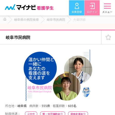
会員登録
ログイン
メニュー
岐阜県の病院検索
岐阜市民病院
先輩詳細
岐阜市民病院
所在地：
岐阜県
病床数：
555床
看護師数：
605名
制度待遇：
三交代
寮・住宅補助あり
資格支援あり