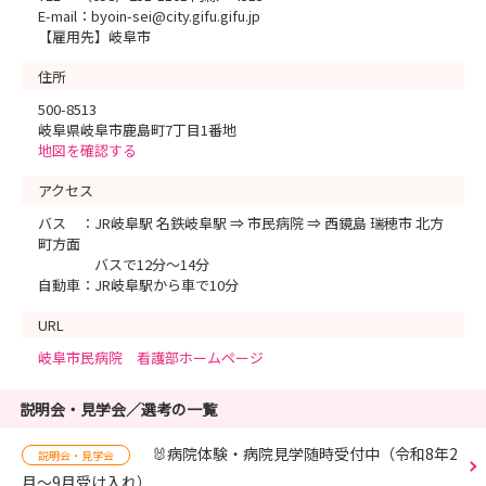
E-mail：byoin-sei@city.gifu.gifu.jp
【雇用先】岐阜市
住所
500-8513
岐阜県岐阜市鹿島町7丁目1番地
地図を確認する
アクセス
バス ：JR岐阜駅 名鉄岐阜駅 ⇒ 市民病院 ⇒ 西鏡島 瑞穂市 北方
町方面
バスで12分～14分
自動車：JR岐阜駅から車で10分
URL
岐阜市民病院 看護部ホームページ
説明会・見学会／選考の一覧
🐰病院体験・病院見学随時受付中（令和8年2
説明会・見学会
月～9月受け入れ）