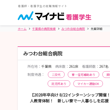
看護師・看護学生の就職情報サイト
ホーム
千葉県の病院検索
みつわ台総合病院
先輩詳細
みつわ台総合病院
所在地：
千葉県
病床数：
261床
看護師数：
267名
制度待遇：
二交代
寮・住宅補助あり
資
託児所あり
マイカー通勤OK
【2028年卒向け 8/22インターンシップ開
人教育体制！ 新しい寮で一人暮らしを応援