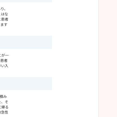
あり、
とはな
と患者
します
とが一
う患者
辛い入
積み
た、そ
に帰る
は急性