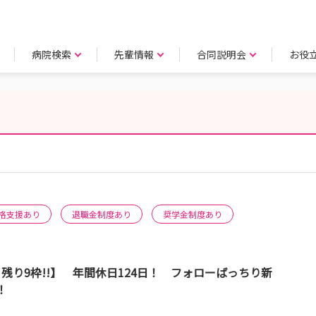
病院検索
先輩情報
合同説明会
お役
格支援あり
退職金制度あり
奨学金制度あり
催！残り9枠!!】 年間休日124日！ フォローばっちり新
！