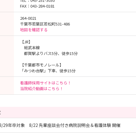
TEL：043-251-3030
FAX：043-284-0181
264-0021
千葉市若葉区若松町531-486
地図を確認する
【JR】
総武本線
都賀駅よりバス5分、徒歩15分
【千葉都市モノレール】
「みつわ台駅」下車、徒歩15分
看護師採用サイトはこちら！
当院紹介動画はこちら！
覧
28/29年卒対象 8/22 先輩座談会付き病院説明会＆看護体験 開催