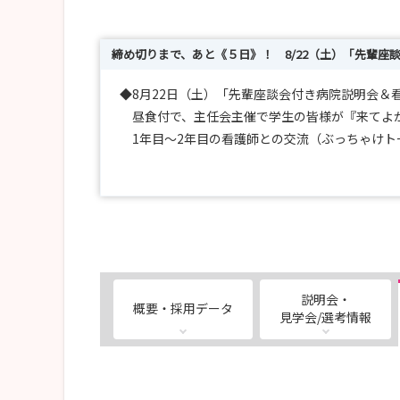
締め切りまで、あと《５日》！ 8/22（土）「先輩座
◆8月22日（土）「先輩座談会付き病院説明会＆
昼食付で、主任会主催で学生の皆様が『来てよか
1年目～2年目の看護師との交流（ぶっちゃけト
そして、実習とは一味違った看護体験もありま
スタッフ一同お待ちしております。
◆病院の雰囲気やスタッフとの交流で、自分に合
説明会・
概要・採用データ
見学会/選考情報