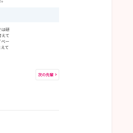
た。
では研
考えて
イベー
まえて
次の先輩