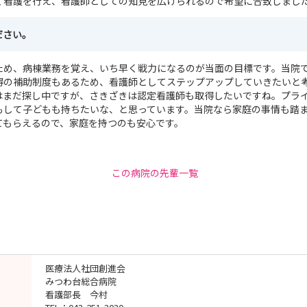
く看護を行え、看護師としての知見を広げられるので希望に合致しまし
ださい。
ため、病棟業務を覚え、いち早く戦力になるのが当面の目標です。当院
得の補助制度もあるため、看護師としてステップアップしていきたいと
はまだ探し中ですが、さきざきは認定看護師も取得したいですね。プラ
もして子どもも持ちたいな、と思っています。当院なら家庭の事情も踏
てもらえるので、家庭を持つのも安心です。
この病院の先輩一覧
医療法人社団創進会
みつわ台総合病院
看護部長 今村