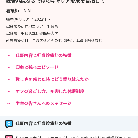
総合病院ならではのキャリア形成を目指して
看護師
N.M.
職歴(キャリア)：
2022年〜
出身校の所在地エリア：
千葉県
出身校：
千葉県立保健医療大学
所属診療科目：
血液内科／その他（眼科、耳鼻咽喉科など）
仕事内容と担当診療科の特徴
印象に残るエピソード
難しさを感じた時にどう乗り越えたか
オフの過ごし方、充実した休暇制度
学生の皆さんへのメッセージ
仕事内容と担当診療科の特徴