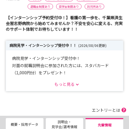
退職金制度あり
奨学金制度あり
託児所あり
【インターンシップ予約受付中！】看護の第一歩を、千葉県済生
会習志野病院から始めてみませんか？不安を安心に変える、充実
のサポート体制でお待ちしています！！
病院見学・インターンシップ受付中！！
(2026/08/06更新)
病院見学・インターンシップ受付中！
対面の就職説明会に参加された方には、スタバカード
（1,000円分）をプレゼント！
お友達との参加も大歓迎！ 未来の職場を、ぜひ体験しに
もっと見る
来てください！
＜申し込み・お問い合わせ＞
HPまたはお電話・メールにてお申込みください。
エントリーとは
説明会・
URL：https://www.chiba-saiseikai.com/
概要・採用データ
先輩情報
見学会/選考情報