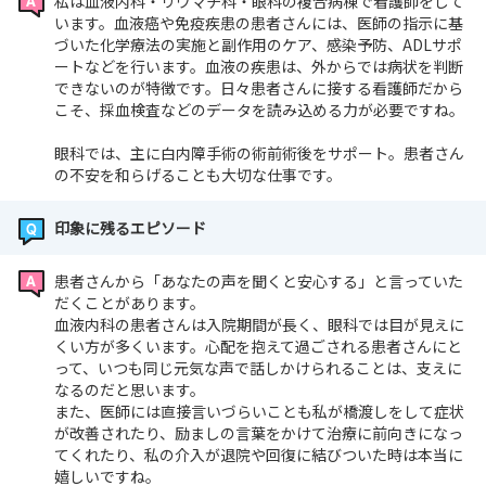
私は血液内科・リウマチ科・眼科の複合病棟で看護師をして
います。血液癌や免疫疾患の患者さんには、医師の指示に基
づいた化学療法の実施と副作用のケア、感染予防、ADLサポ
ートなどを行います。血液の疾患は、外からでは病状を判断
できないのが特徴です。日々患者さんに接する看護師だから
こそ、採血検査などのデータを読み込める力が必要ですね。
眼科では、主に白内障手術の術前術後をサポート。患者さん
の不安を和らげることも大切な仕事です。
印象に残るエピソード
患者さんから「あなたの声を聞くと安心する」と言っていた
だくことがあります。
血液内科の患者さんは入院期間が長く、眼科では目が見えに
くい方が多くいます。心配を抱えて過ごされる患者さんにと
って、いつも同じ元気な声で話しかけられることは、支えに
なるのだと思います。
また、医師には直接言いづらいことも私が橋渡しをして症状
が改善されたり、励ましの言葉をかけて治療に前向きになっ
てくれたり、私の介入が退院や回復に結びついた時は本当に
嬉しいですね。