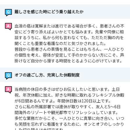
難しさを感じた時にどう乗り越えたか
血液の癌は寛解または進行である場合が多く、患者さんの不
安にどう寄り添えばよいかとても悩みます。先輩や同僚に相
談するうちに、私から何も言わなくても、ただただ胸の内を
聞くことも重要な看護なのだと気づかされました。
普段から患者さんの表情を見ることはもちろん、一人ひとり
の個性を考え、容体が安定して手のかからない方にこそ、声
掛けなど自分から接する時間をとるように心がけています。
オフの過ごし方、充実した休暇制度
当病院の休日の多さはぜひお伝えしたいと思います。土日
祝、年次休暇に加え、好きな時期に取れるフレキシブル休暇
が6日間あるんですよ。年間休日数は120日以上です。
さらに私の所属部署では連休が取りやすく、友人と5～6日
間海外のリゾートや観光都市でリフレッシュしています。
多忙な業務だからこそ、一人ひとりに真摯に向き合い、いつ
も笑顔を忘れずに看護をするために、オンとオフのしっかり
した切り替えは大切ですね。