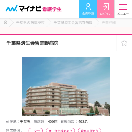
会員登録
ログイン
メニュー
千葉県の病院検索
千葉県済生会習志野病院
先輩詳細
千葉県済生会習志野病院
所在地：
千葉県
病床数：
400床
看護師数：
403名
制度待遇：
二交代
寮・住宅補助あり
資格支援あり