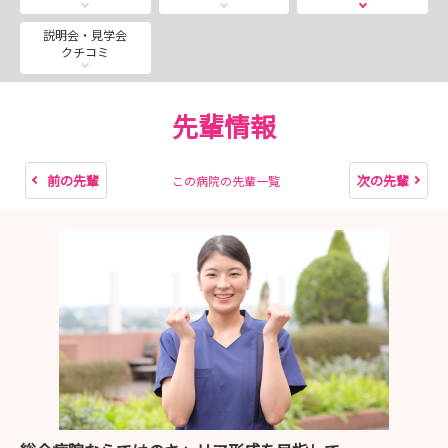
https://www.chiba-saiseikai.com/nurse/
電話：047-473-1281
説明会・見学会
クチコミ
mail：jinji@chiba-saiseikai.com
kango@chiba-saiseikai.com
先輩情報
人事課 採用担当
前の先輩
次の先輩
この病院の先輩一覧