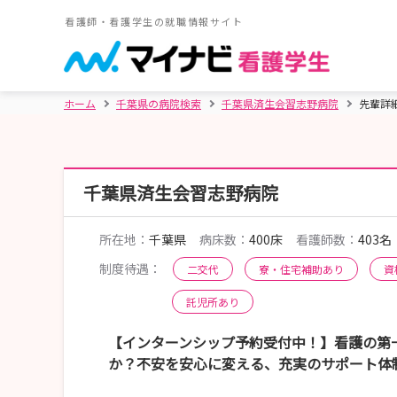
看護師・看護学生の就職情報サイト
ホーム
千葉県の病院検索
千葉県済生会習志野病院
先輩詳
千葉県済生会習志野病院
所在地：
千葉県
病床数：
400床
看護師数：
403名
制度待遇：
二交代
寮・住宅補助あり
資
託児所あり
【インターンシップ予約受付中！】看護の第
か？不安を安心に変える、充実のサポート体