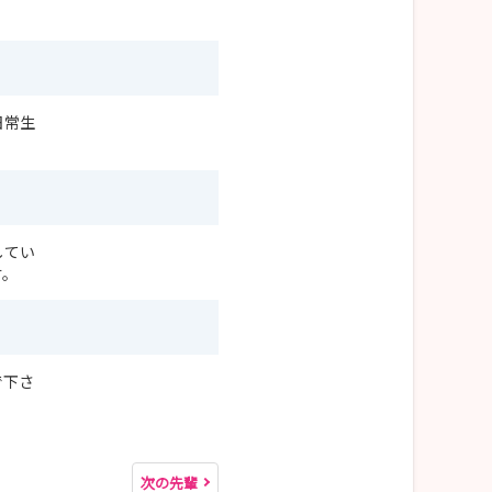
日常生
してい
す。
で下さ
次の先輩