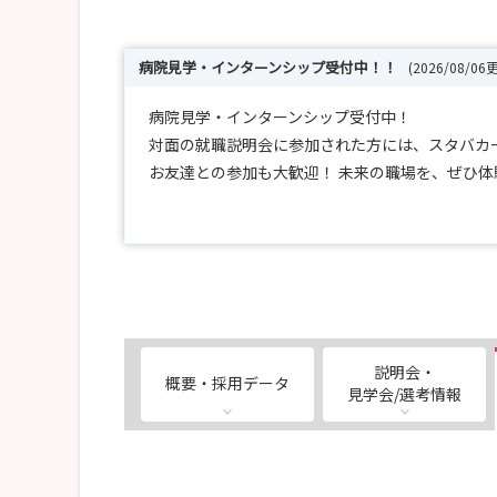
病院見学・インターンシップ受付中！！
(2026/08/06
病院見学・インターンシップ受付中！
対面の就職説明会に参加された方には、スタバカー
お友達との参加も大歓迎！ 未来の職場を、ぜひ
＜申し込み・お問い合わせ＞
HPまたはお電話・メールにてお申込みください。
URL：https://www.chiba-saiseikai.com/
https://www.chiba-saiseikai.com/nurse/
電話：047-473-1281
説明会・
概要・採用データ
mail：jinji@chiba-saiseikai.com
見学会/選考情報
kango@chiba-saiseikai.com
人事課 採用担当