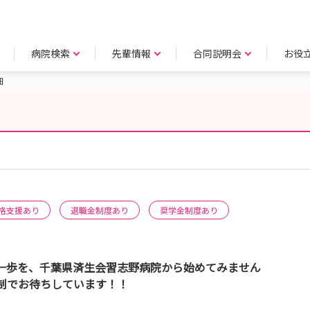
病院検索
先輩情報
合同説明会
お役
細
格支援あり
退職金制度あり
奨学金制度あり
一歩を、千葉県済生会習志野病院から始めてみません
制でお待ちしています！！