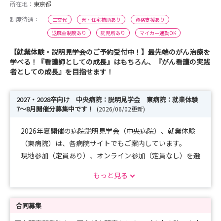
所在地：
東京都
制度待遇：
二交代
寮・住宅補助あり
資格支援あり
退職金制度あり
託児所あり
マイカー通勤OK
【就業体験・説明見学会のご予約受付中！】最先端のがん治療を
学べる！『看護師としての成長』はもちろん、『がん看護の実践
者としての成長』を目指せます！
2027・2028卒向け 中央病院：説明見学会 東病院：就業体験
7～8月開催分募集中です！
(2026/06/02更新)
2026年夏開催の病院説明見学会（中央病院）、就業体験
（東病院）は、各病院サイトでもご案内しています。
現地参加（定員あり）、オンライン参加（定員なし）を選
択できます。
もっと見る
みなさまのお越しをお待ちしています！
中央病院：
https://www.ncc.go.jp/jp/ncch/division/nursing/intern
合同募集
ship/index.html