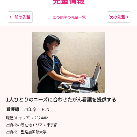
先輩情報
前の先輩
次の先輩
この病院の先輩一覧
1人ひとりのニーズに合わせたがん看護を提供する
看護師
24年卒 Ｒ.N
職歴(キャリア)：
2024年〜
出身校の所在地エリア：
東京都
出身校：
聖路加国際大学