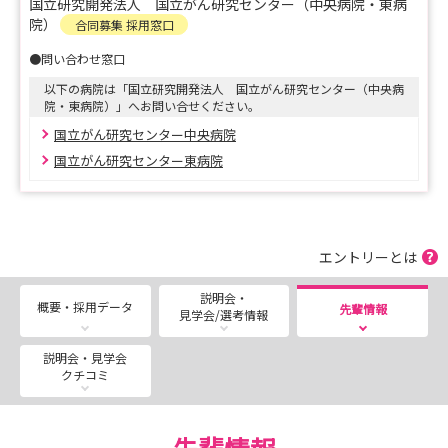
国立研究開発法人 国立がん研究センター（中央病院・東病
東病院：
院）
合同募集 採用窓口
https://www.ncc.go.jp/jp/ncce/division/nursing/recruit
●問い合わせ窓口
/02.html
以下の病院は「国立研究開発法人 国立がん研究センター（中央病
院・東病院）」へお問い合せください。
国立がん研究センター中央病院
国立がん研究センター東病院
エントリーとは
説明会・
概要・採用データ
先輩情報
見学会/選考情報
説明会・見学会
クチコミ