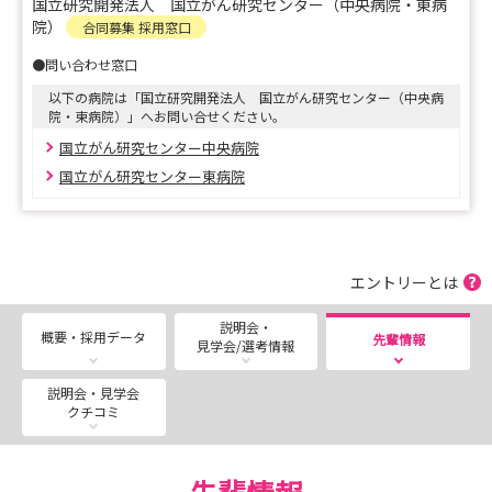
国立研究開発法人 国立がん研究センター（中央病院・東病
東病院：
院）
合同募集 採用窓口
https://www.ncc.go.jp/jp/ncce/division/nursing/recruit
●問い合わせ窓口
/02.html
以下の病院は「国立研究開発法人 国立がん研究センター（中央病
院・東病院）」へお問い合せください。
国立がん研究センター中央病院
国立がん研究センター東病院
エントリーとは
説明会・
概要・採用データ
先輩情報
見学会/選考情報
説明会・見学会
クチコミ