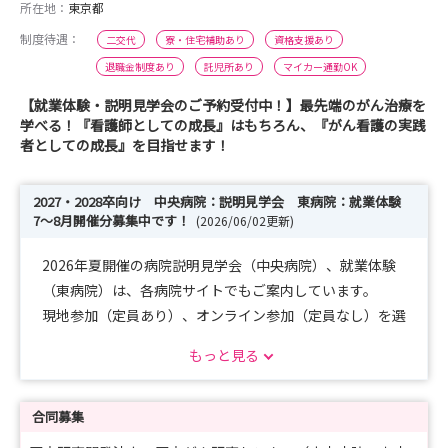
所在地：
東京都
制度待遇：
二交代
寮・住宅補助あり
資格支援あり
退職金制度あり
託児所あり
マイカー通勤OK
【就業体験・説明見学会のご予約受付中！】最先端のがん治療を
学べる！『看護師としての成長』はもちろん、『がん看護の実践
者としての成長』を目指せます！
2027・2028卒向け 中央病院：説明見学会 東病院：就業体験
7～8月開催分募集中です！
(2026/06/02更新)
2026年夏開催の病院説明見学会（中央病院）、就業体験
（東病院）は、各病院サイトでもご案内しています。
現地参加（定員あり）、オンライン参加（定員なし）を選
択できます。
もっと見る
みなさまのお越しをお待ちしています！
中央病院：
https://www.ncc.go.jp/jp/ncch/division/nursing/intern
合同募集
ship/index.html