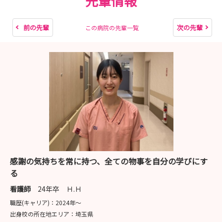
先輩情報
前の先輩
次の先輩
この病院の先輩一覧
感謝の気持ちを常に持つ、全ての物事を自分の学びにす
る
看護師
24年卒 Ｈ.Ｈ
職歴(キャリア)：
2024年〜
出身校の所在地エリア：
埼玉県