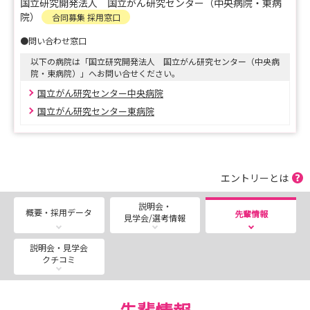
国立研究開発法人 国立がん研究センター（中央病院・東病
東病院：
院）
合同募集 採用窓口
https://www.ncc.go.jp/jp/ncce/division/nursing/recruit
●問い合わせ窓口
/02.html
以下の病院は「国立研究開発法人 国立がん研究センター（中央病
院・東病院）」へお問い合せください。
国立がん研究センター中央病院
国立がん研究センター東病院
エントリーとは
説明会・
概要・採用データ
先輩情報
見学会/選考情報
説明会・見学会
クチコミ