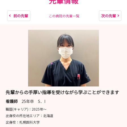
先輩情報
前の先輩
次の先輩
この病院の先輩一覧
先輩からの手厚い指導を受けながら学ぶことができます
看護師
25年卒 S．I
職歴(キャリア)：
2025年〜
出身校の所在地エリア：
北海道
出身校：
札幌医科大学