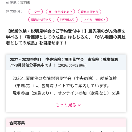
所在地：
東京都
制度待遇：
二交代
寮・住宅補助あり
資格支援あり
退職金制度あり
託児所あり
マイカー通勤OK
【就業体験・説明見学会のご予約受付中！】最先端のがん治療を
学べる！『看護師としての成長』はもちろん、『がん看護の実践
者としての成長』を目指せます！
2027・2028卒向け 中央病院：説明見学会 東病院：就業体験
7～8月開催分募集中です！
(2026/06/02更新)
2026年夏開催の病院説明見学会（中央病院）、就業体験
（東病院）は、各病院サイトでもご案内しています。
現地参加（定員あり）、オンライン参加（定員なし）を選
択できます。
もっと見る
みなさまのお越しをお待ちしています！
中央病院：
https://www.ncc.go.jp/jp/ncch/division/nursing/intern
合同募集
ship/index.html