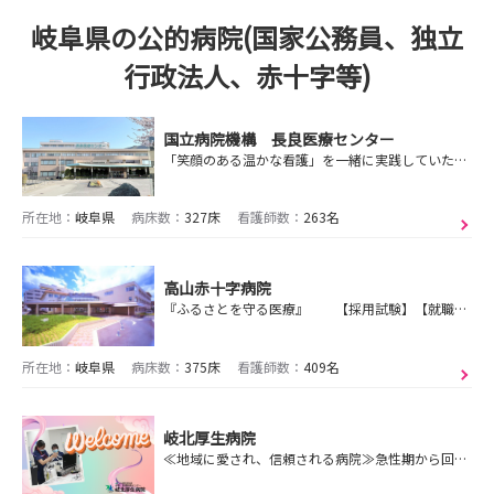
岐阜県の公的病院(国家公務員、独立
行政法人、赤十字等)
国立病院機構 長良医療センター
「笑顔のある温かな看護」を一緒に実践していただける方をお待ちしております
所在地：
岐阜県
病床数：
327床
看護師数：
263名
高山赤十字病院
『ふるさとを守る医療』 【採用試験】【就職説明会・インターンシップ】ご応募お待ちしております！
所在地：
岐阜県
病床数：
375床
看護師数：
409名
岐北厚生病院
≪地域に愛され、信頼される病院≫急性期から回復期、在宅支援まで！幅広く学べる環境で一緒に働きませんか？就業体験・見学会受付中です！