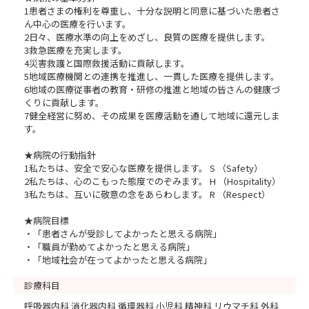
1患者さまの権利を尊重し、十分な説明と同意に基づいた患者さ
ん中心の医療を行います。
2日々、医療水準の向上をめざし、良質の医療を提供します。
3救急医療を充実します。
4災害救護と国際救援活動に貢献します。
5地域医療機関との連携を推進し、一貫した医療を提供します。
6地域の医療従事者の教育・研修の推進と地域の皆さんの健康づ
くりに貢献します。
7健全経営に努め、その成果を医療活動を通して地域に還元しま
す。
★病院の行動指針
1私たちは、安全で安心な医療を提供します。 S （Safety）
2私たちは、心のこもった態度でのぞみます。 H （Hospitality）
3私たちは、互いに敬意の念をあらわします。 R （Respect）
★病院目標
・「患者さんが受診してよかったと思える病院」
・「職員が勤めてよかったと思える病院」
・「地域社会が在ってよかったと思える病院」
診療科目
呼吸器内科 消化器内科 循環器科 小児科 精神科 リウマチ科 外科