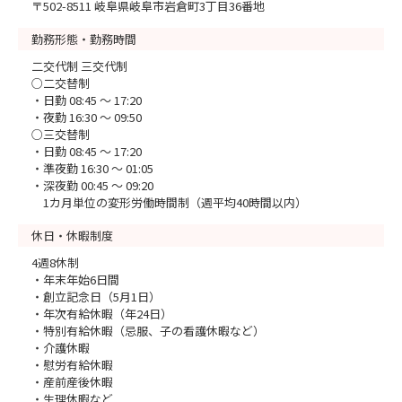
〒502-8511 岐阜県岐阜市岩倉町3丁目36番地
勤務形態・勤務時間
二交代制 三交代制
○二交替制
・日勤 08:45 ～ 17:20
・夜勤 16:30 ～ 09:50
○三交替制
・日勤 08:45 ～ 17:20
・準夜勤 16:30 ～ 01:05
・深夜勤 00:45 ～ 09:20
1カ月単位の変形労働時間制（週平均40時間以内）
休日・休暇制度
4週8休制
・年末年始6日間
・創立記念日（5月1日）
・年次有給休暇（年24日）
・特別有給休暇（忌服、子の看護休暇など）
・介護休暇
・慰労有給休暇
・産前産後休暇
・生理休暇など