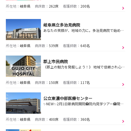
所在地：
岐阜県
病床数：
262床
看護師数：
200名
岐阜県立多治見病院
あなたの笑顔が、地域の力に。多治見病院で始める看護の一歩！
所在地：
岐阜県
病床数：
539床
看護師数：
645名
郡上市民病院
《郡上の魅力を発掘しよう！》 地域で信頼され心が癒される病院を目指しています！
所在地：
岐阜県
病床数：
150床
看護師数：
117名
公立東濃中部医療センター
✨NEW✨2月1日新病院開院🏥院内見学ツアー🏥現在予約受付中です🙌利用される患者さんが「安心とやすらぎ」を感じられる医療サービスを提供しています
所在地：
岐阜県
病床数：
400床
看護師数：
360名