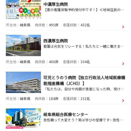
中濃厚生病院
【夏の看護体験予約受付中です！】≪地域住民の命を守る≫ この使命に向かって、学び、支えあい、称えあう仲間がいます！
所在地：
岐阜県
病床数：
495床
看護師数：
432名
西濃厚生病院
看護は元気をリレーする！私たちと一緒に働きませんか？インターンシップ開催決定！
所在地：
岐阜県
病床数：
400床
看護師数：
334名
可児とうのう病院【独立行政法人地域医療機
能推進機構（JCHO）】
「私たちは、自分や肉親が患者になった時、受けたいと思う看護をイメージし、患者様の気持ちを思いやり、安全で安心できる質の高い看護を提供します。」を理念としています
所在地：
岐阜県
病床数：
184床
看護師数：
152名
岐阜県総合医療センター
急性期って大変そう？実は学びの宝庫です✨急性期、気になるその気持ち大歓迎😆SUMMER EVENTで実際の看護を見て＆体験してみよう‼