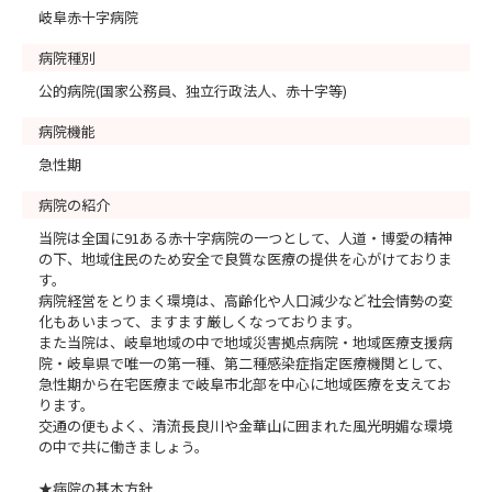
岐阜赤十字病院
病院種別
公的病院(国家公務員、独立行政法人、赤十字等)
病院機能
急性期
病院の紹介
当院は全国に91ある赤十字病院の一つとして、人道・博愛の精神
の下、地域住民のため安全で良質な医療の提供を心がけておりま
す。
病院経営をとりまく環境は、高齢化や人口減少など社会情勢の変
化もあいまって、ますます厳しくなっております。
また当院は、岐阜地域の中で地域災害拠点病院・地域医療支援病
院・岐阜県で唯一の第一種、第二種感染症指定医療機関として、
急性期から在宅医療まで岐阜市北部を中心に地域医療を支えてお
ります。
交通の便もよく、清流長良川や金華山に囲まれた風光明媚な環境
の中で共に働きましょう。
★病院の基本方針