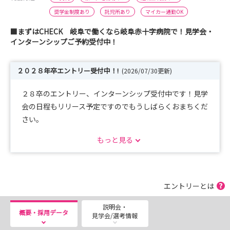
奨学金制度あり
託児所あり
マイカー通勤OK
■まずはCHECK 岐阜で働くなら岐阜赤十字病院で！見学会・
インターンシップご予約受付中！
２０２８年卒エントリー受付中！!
(2026/07/30更新)
２８卒のエントリー、インターンシップ受付中です！見学
会の日程もリリース予定ですのでもうしばらくおまちくだ
さい。
もっと見る
皆様にお会いできることを心よりお待ちしております。
エントリーとは
説明会・
概要・採用データ
見学会/選考情報