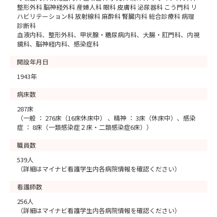
整形外科 脳神経外科 産婦人科 眼科 皮膚科 泌尿器科 こう門科 リ
ハビリテーション科 放射線科 麻酔科 腎臓内科 総合診療科 病理
診断科
血液内科、整形外科、甲状腺・糖尿病内科、大腸・肛門科、内視
鏡科、脳神経内科、感染症科
開設年月日
1943年
病床数
287床
（一般 ： 276床（16床休床中） 、精神 ： 3床（休床中）、感染
症 ： 8床（一類感染症２床・二類感染症6床））
職員数
539人
（詳細はマイナビ看護学生内各病院情報を確認ください）
看護師数
256人
（詳細はマイナビ看護学生内各病院情報を確認ください）