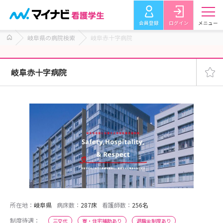
会員登録
ログイン
メニュー
岐阜県の病院検索
岐阜赤十字病院
岐阜赤十字病院
所在地：
岐阜県
病床数：
287床
看護師数：
256名
制度待遇：
三交代
寮・住宅補助あり
退職金制度あり