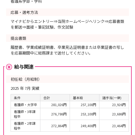
看護系学部・学科
応募・選考方法
マイナビからエントリー⇒当院ホームページへリンク⇒応募書類
を郵送⇒面接・筆記試験、作文試験
提出書類
履歴書、学業成績証明書、卒業見込証明書または卒業証書の写し
を応募期間中に総務課まで送付してください。
給与関連
初任給（月給制）
2025 年 7月 実績
条件
合計
基本給
諸手当(一律)
看護師・大学卒
281,026円
257,100円
23,926円
看護師・3年課
276,786円
253,100円
23,686円
程卒
看護師・2年課
272,864円
249,400円
23,464円
程卒