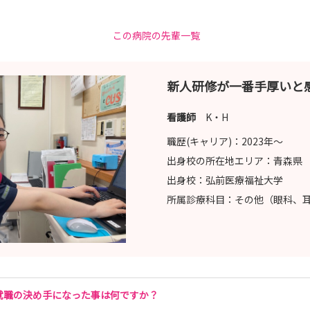
望者には終了後病院見学会実施します
この病院の先輩一覧
新人研修が一番手厚いと
総合力のある看護師」 患者さん一人ひとりに寄り添った「あきらめ
す」ことだと考えています
看護師
K・H
考え、困難な部分に光を当て看護を想像していく そんな看護師を目
職歴(キャリア)：
2023年〜
出身校の所在地エリア：
青森県
出身校：
弘前医療福祉大学
所属診療科目：
その他（眼科、
就職の決め手になった事は何ですか？