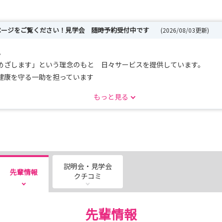
ページをご覧ください！見学会 随時予約受付中です
(2026/08/03更新)
。
めざします」という理念のもと 日々サービスを提供しています。
健康を守る一助を担っています
ど多彩な分野で看護活動を経験できます
もっと見る
説明会・見学会
先輩情報
病院案内・看護師研修・奨学金の説明） ご応募お待ちしています
クチコミ
い
先輩情報
都合の良い日をお知らせください