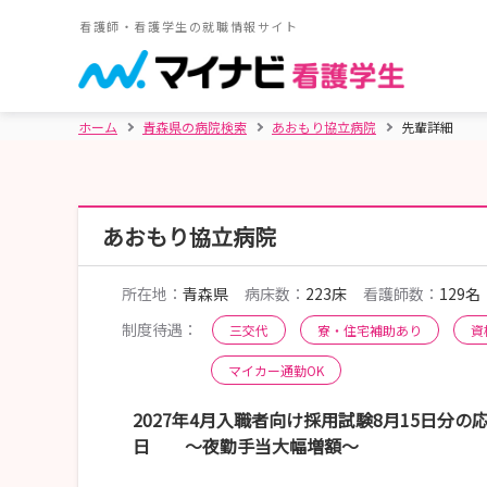
看護師・看護学生の就職情報サイト
ホーム
青森県の病院検索
あおもり協立病院
先輩詳細
あおもり協立病院
所在地：
青森県
病床数：
223床
看護師数：
129名
制度待遇：
三交代
寮・住宅補助あり
資
マイカー通勤OK
2027年4月入職者向け採用試験8月15日分の
日 ～夜勤手当大幅増額～