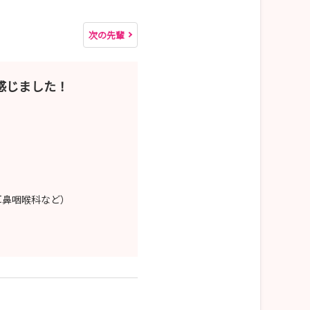
次の先輩
感じました！
ない看護」を実践できる看護師です
指す方をお待ちしています
耳鼻咽喉科など）