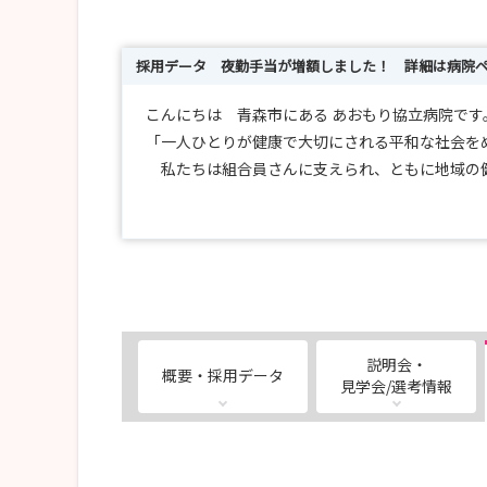
採用データ 夜勤手当が増額しました！ 詳細は病院
こんにちは 青森市にある あおもり協立病院です
「一人ひとりが健康で大切にされる平和な社会を
私たちは組合員さんに支えられ、ともに地域の
病院医療から在宅医療、地域の健康増進活動な
・Instagram更新しましたのでぜひご覧ください
・看護奨学生募集(返済免除規定有）
年度途中の申込み可能 個別相談随時受付中
説明会・
概要・採用データ
・病院見学会のお知らせ（所要時間90分程度 
見学会/選考情報
ご希望の方は随時募集の方からお申込みくださ
・看護就労体験 随時開催となっております 