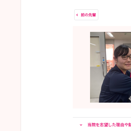
交通費・昼食支援（上限2,000円）あり 希
前の先輩
・2027卒採用試験日程 公開しました
・看護部長からのメッセージ
保健・医療・介護・福祉など幅広く対応できる「
「あきらめない」とは「工夫する、知恵を絞りだ
患者さんの持つ困難に対して 他職種で解決策を
当院を志望した理由や