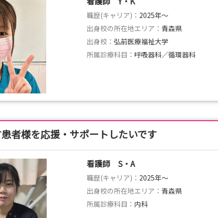
看護師 Y・K
職歴(キャリア)：
2025年〜
出身校の所在地エリア：
青森県
出身校：
弘前医療福祉大学
所属診療科目：
呼吸器科／循環器科
す患者様を応援・サポートしたいです
看護師 S・A
職歴(キャリア)：
2025年〜
出身校の所在地エリア：
青森県
所属診療科目：
内科