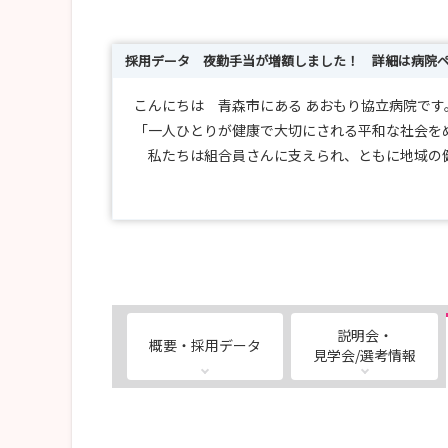
採用データ 夜勤手当が増額しました！ 詳細は病院
こんにちは 青森市にある あおもり協立病院です
「一人ひとりが健康で大切にされる平和な社会を
私たちは組合員さんに支えられ、ともに地域の
病院医療から在宅医療、地域の健康増進活動な
・Instagram更新しましたのでぜひご覧ください
・看護奨学生募集(返済免除規定有）
年度途中の申込み可能 個別相談随時受付中
説明会・
概要・採用データ
・病院見学会のお知らせ（所要時間90分程度 
見学会/選考情報
ご希望の方は随時募集の方からお申込みくださ
・看護就労体験 随時開催となっております 