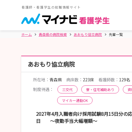
看護師・看護学生の就職情報サイト
ホーム
青森県の病院検索
あおもり協立病院
先輩一覧
あおもり協立病院
所在地：
青森県
病床数：
223床
看護師数：
129名
制度待遇：
三交代
寮・住宅補助あり
資
マイカー通勤OK
2027年4月入職者向け採用試験8月15日分の
日 ～夜勤手当大幅増額～