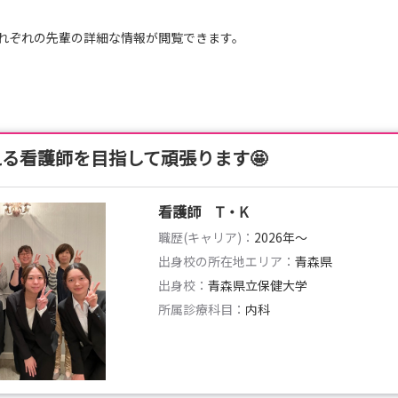
望者には終了後病院見学会実施します
れぞれの先輩の詳細な情報が閲覧できます。
総合力のある看護師」 患者さん一人ひとりに寄り添った「あきらめ
す」ことだと考えています
る看護師を目指して頑張ります🤩
考え、困難な部分に光を当て看護を想像していく そんな看護師を目
看護師 T・K
職歴(キャリア)：
2026年〜
出身校の所在地エリア：
青森県
出身校：
青森県立保健大学
所属診療科目：
内科