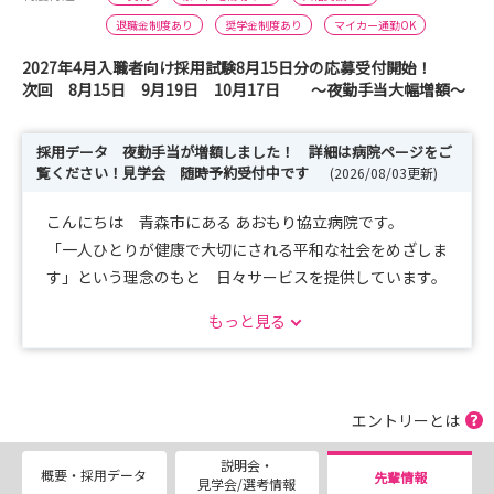
退職金制度あり
奨学金制度あり
マイカー通勤OK
2027年4月入職者向け採用試験8月15日分の応募受付開始！
次回 8月15日 9月19日 10月17日 ～夜勤手当大幅増額～
採用データ 夜勤手当が増額しました！ 詳細は病院ページをご
覧ください！見学会 随時予約受付中です
(2026/08/03更新)
こんにちは 青森市にある あおもり協立病院です。
「一人ひとりが健康で大切にされる平和な社会をめざしま
す」という理念のもと 日々サービスを提供しています。
私たちは組合員さんに支えられ、ともに地域の健康を守
もっと見る
る一助を担っています
病院医療から在宅医療、地域の健康増進活動など多彩な
分野で看護活動を経験できます
エントリーとは
・Instagram更新しましたのでぜひご覧ください
説明会・
概要・採用データ
先輩情報
見学会/選考情報