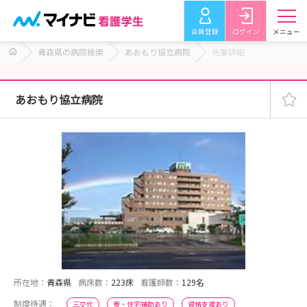
会員登録
ログイン
メニュー
青森県の病院検索
あおもり協立病院
先輩詳細
あおもり協立病院
所在地：
青森県
病床数：
223床
看護師数：
129名
制度待遇：
三交代
寮・住宅補助あり
資格支援あり