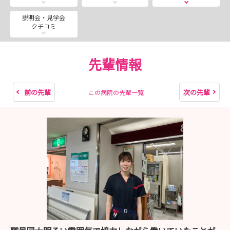
・看護奨学生募集(返済免除規定有）
年度途中の申込み可能 個別相談随時受付中
説明会・見学会
クチコミ
・病院見学会のお知らせ（所要時間90分程度 病院案
内・看護師研修・奨学金の説明） ご応募お待ちしていま
先輩情報
す
ご希望の方は随時募集の方からお申込みください
前の先輩
次の先輩
この病院の先輩一覧
・看護就労体験 随時開催となっております 都合の良い
日をお知らせください
交通費・昼食支援（上限2,000円）あり 希望者に
は終了後病院見学会実施します
・2027卒採用試験日程 公開しました
・看護部長からのメッセージ
保健・医療・介護・福祉など幅広く対応できる「総合力
のある看護師」 患者さん一人ひとりに寄り添った「あき