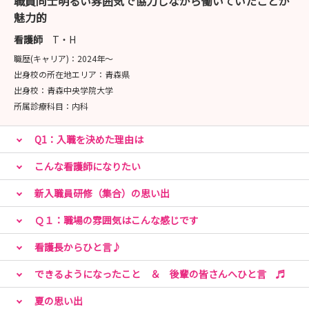
職員同士明るい雰囲気で協力しながら働いていたことが
らめない看護」を実践できる看護師です
魅力的
「あきらめない」とは「工夫する、知恵を絞りだす」こと
だと考えています
看護師
T・H
患者さんの持つ困難に対して 他職種で解決策を考え、
職歴(キャリア)：
2024年〜
困難な部分に光を当て看護を想像していく そんな看護師
出身校の所在地エリア：
青森県
を目指す方をお待ちしています
出身校：
青森中央学院大学
所属診療科目：
内科
Q1：入職を決めた理由は
こんな看護師になりたい
新入職員研修（集合）の思い出
Ｑ１：職場の雰囲気はこんな感じです
看護長からひと言♪
できるようになったこと ＆ 後輩の皆さんへひと言 ♬
夏の思い出