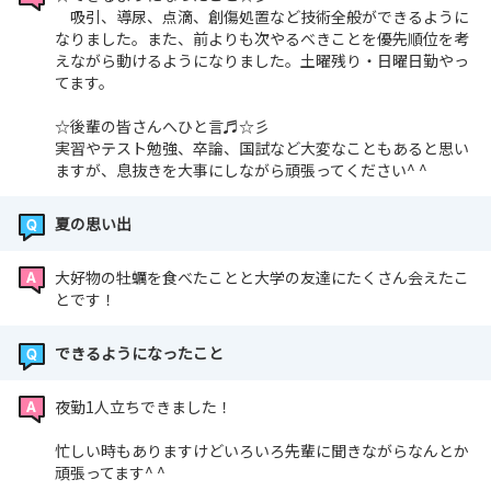
吸引、導尿、点滴、創傷処置など技術全般ができるように
なりました。また、前よりも次やるべきことを優先順位を考
えながら動けるようになりました。土曜残り・日曜日勤やっ
てます。
☆後輩の皆さんへひと言♬☆彡
実習やテスト勉強、卒論、国試など大変なこともあると思い
ますが、息抜きを大事にしながら頑張ってください^ ^
夏の思い出
大好物の牡蠣を食べたことと大学の友達にたくさん会えたこ
とです！
できるようになったこと
夜勤1人立ちできました！
忙しい時もありますけどいろいろ先輩に聞きながらなんとか
頑張ってます^ ^