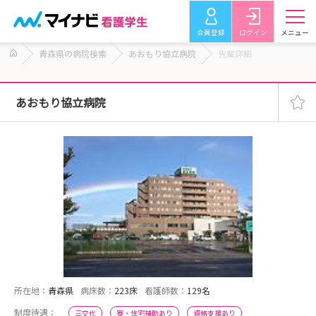
会員登録
ログイン
メニュー
青森県の病院検索
あおもり協立病院
先輩詳細
あおもり協立病院
所在地：
青森県
病床数：
223床
看護師数：
129名
制度待遇：
三交代
寮・住宅補助あり
資格支援あり