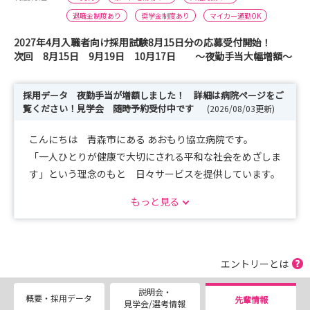
退職金制度あり
奨学金制度あり
マイカー通勤OK
2027年4月入職者向け採用試験8月15日分の応募受付開始！
次回 8月15日 9月19日 10月17日 ～夜勤手当大幅増額～
採用データ 夜勤手当が増額しました！ 詳細は病院ページをご
覧ください！見学会 随時予約受付中です
(2026/08/03更新)
こんにちは 青森市にある あおもり協立病院です。
「一人ひとりが健康で大切にされる平和な社会をめざしま
す」という理念のもと 日々サービスを提供しています。
私たちは組合員さんに支えられ、ともに地域の健康を守
もっと見る
る一助を担っています
病院医療から在宅医療、地域の健康増進活動など多彩な
分野で看護活動を経験できます
エントリーとは
・Instagram更新しましたのでぜひご覧ください
説明会・
概要・採用データ
先輩情報
見学会/選考情報