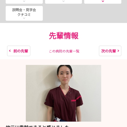
・看護奨学生募集(返済免除規定有）
年度途中の申込み可能 個別相談随時受付中
説明会・見学会
クチコミ
・病院見学会のお知らせ（所要時間90分程度 病院案
内・看護師研修・奨学金の説明） ご応募お待ちしていま
先輩情報
す
ご希望の方は随時募集の方からお申込みください
前の先輩
次の先輩
この病院の先輩一覧
・看護就労体験 随時開催となっております 都合の良い
日をお知らせください
交通費・昼食支援（上限2,000円）あり 希望者に
は終了後病院見学会実施します
・2027卒採用試験日程 公開しました
・看護部長からのメッセージ
保健・医療・介護・福祉など幅広く対応できる「総合力
のある看護師」 患者さん一人ひとりに寄り添った「あき