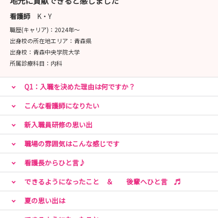
地元に貢献できると感じました
らめない看護」を実践できる看護師です
「あきらめない」とは「工夫する、知恵を絞りだす」こと
看護師
K・Y
だと考えています
職歴(キャリア)：
2024年〜
患者さんの持つ困難に対して 他職種で解決策を考え、
出身校の所在地エリア：
青森県
困難な部分に光を当て看護を想像していく そんな看護師
出身校：
青森中央学院大学
を目指す方をお待ちしています
所属診療科目：
内科
Q1：入職を決めた理由は何ですか？
こんな看護師になりたい
新入職員研修の思い出
職場の雰囲気はこんな感じです
看護長からひと言♪
できるようになったこと ＆ 後輩へひと言 ♬
夏の思い出は