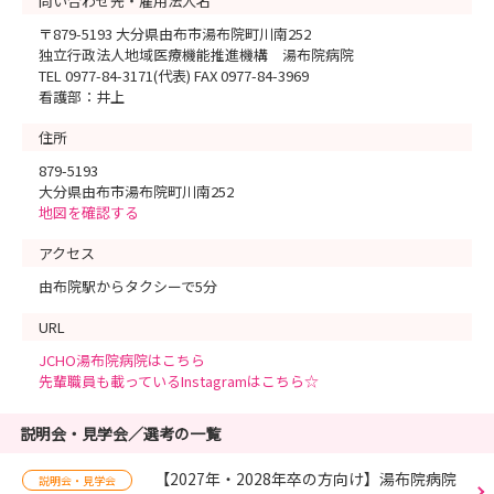
問い合わせ先・雇用法人名
〒879-5193 大分県由布市湯布院町川南252
独立行政法人地域医療機能推進機構 湯布院病院
TEL 0977-84-3171(代表) FAX 0977-84-3969
看護部：井上
住所
879-5193
大分県由布市湯布院町川南252
地図を確認する
アクセス
由布院駅からタクシーで5分
URL
JCHO湯布院病院はこちら
先輩職員も載っているInstagramはこちら☆
説明会・見学会／選考の一覧
【2027年・2028年卒の方向け】湯布院病院
説明会・見学会