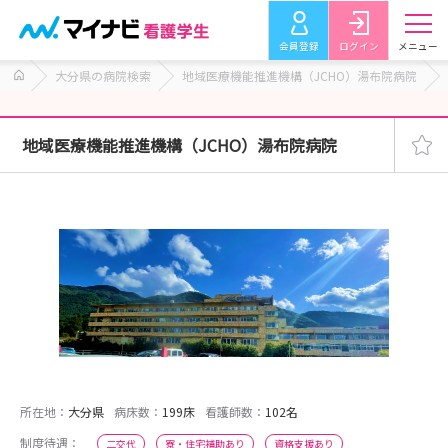
会員登録
ログイン
メニュー
大分県の病院検索
地域医療機能推進機構（JCHO）湯布院病院
地域医療機能推進機構（JCHO）湯布院病院
所在地：
大分県
病床数：
199床
看護師数：
102名
制度待遇：
二交代
寮・住宅補助あり
資格支援あり