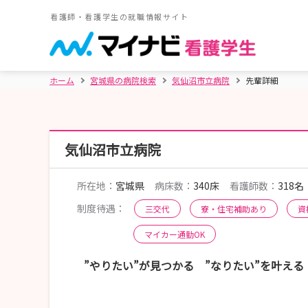
看護師・看護学生の就職情報サイト
ホーム
宮城県の病院検索
気仙沼市立病院
先輩詳細
気仙沼市立病院
所在地：
宮城県
病床数：
340床
看護師数：
318名
制度待遇：
三交代
寮・住宅補助あり
資
マイカー通勤OK
”やりたい”が見つかる ”なりたい”を叶える