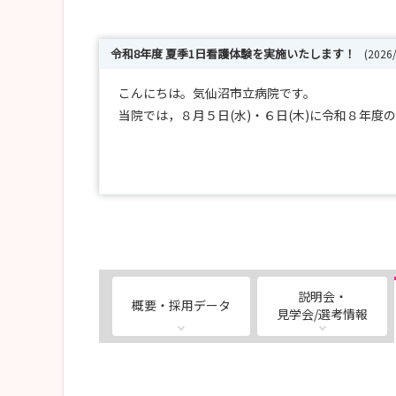
令和8年度 夏季1日看護体験を実施いたします！
(2026
こんにちは。気仙沼市立病院です。
当院では，８月５日(水)・６日(木)に令和８年
病院や看護部の紹介，教育体制の説明はもちろん
「就職を決めた理由」や「病棟・病院の雰囲気」
今回の夏季体験の募集は締め切らせていただきまし
今回参加されなかった方も多数の募集をお待ちい
～*～～*～～*～～*～～*～～*～～*～～*～～*～
説明会・
概要・採用データ
見学会/選考情報
【問合せ先】
〒988-0181
気仙沼市赤岩杉ノ沢8番地2