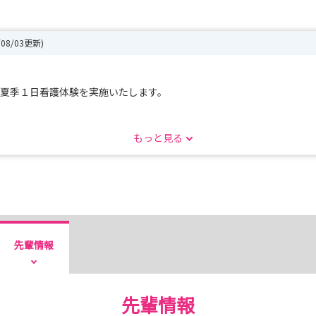
/08/03更新)
度の夏季１日看護体験を実施いたします。
，当日は先輩看護師との交流も予定していますので，
もっと見る
などお気軽にご質問いただけます。
たが、春季1日看護体験として、R9年3月にも実施予定です。
たします。
～*～～*～～*～～*～～*～～*～*～～*～～*～～*～～*～～*～
先輩情報
先輩情報