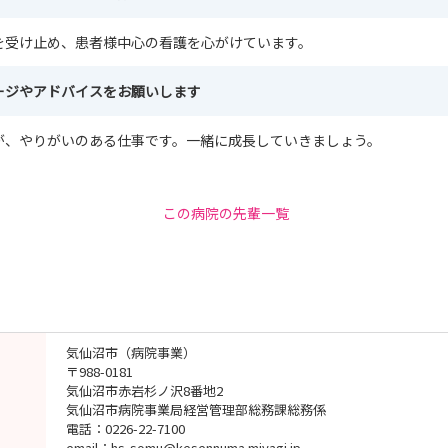
を受け止め、患者様中心の看護を心がけています。
ージやアドバイスをお願いします
が、やりがいのある仕事です。一緒に成長していきましょう。
この病院の先輩一覧
気仙沼市（病院事業）
〒988-0181
気仙沼市赤岩杉ノ沢8番地2
気仙沼市病院事業局経営管理部総務課総務係
電話：0226-22-7100
email：hs-somu@kesennuma.miyagi.jp