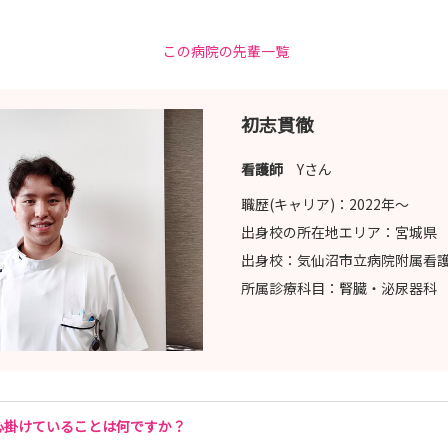
この病院の先輩一覧
初志貫徹
看護師
Yさん
職歴(キャリア)：
2022年〜
出身校の所在地エリア：
宮城県
出身校：
気仙沼市立病院附属看
所属診療科目：
腎臓・泌尿器科
心掛けていることは何ですか？