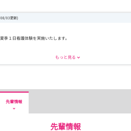
/08/03更新)
度の夏季１日看護体験を実施いたします。
，当日は先輩看護師との交流も予定していますので，
もっと見る
などお気軽にご質問いただけます。
たが、春季1日看護体験として、R9年3月にも実施予定です。
たします。
～*～～*～～*～～*～～*～～*～*～～*～～*～～*～～*～～*～
先輩情報
先輩情報