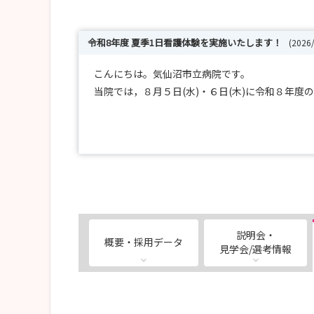
令和8年度 夏季1日看護体験を実施いたします！
(2026
こんにちは。気仙沼市立病院です。
当院では，８月５日(水)・６日(木)に令和８年
病院や看護部の紹介，教育体制の説明はもちろん
「就職を決めた理由」や「病棟・病院の雰囲気」
今回の夏季体験の募集は締め切らせていただきまし
今回参加されなかった方も多数の募集をお待ちい
～*～～*～～*～～*～～*～～*～～*～～*～～*～
説明会・
概要・採用データ
見学会/選考情報
【問合せ先】
〒988-0181
気仙沼市赤岩杉ノ沢8番地2