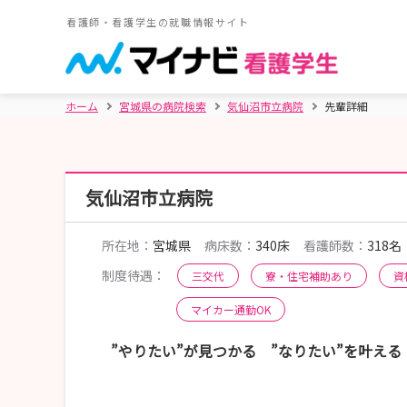
看護師・看護学生の就職情報サイト
ホーム
宮城県の病院検索
気仙沼市立病院
先輩詳細
気仙沼市立病院
所在地：
宮城県
病床数：
340床
看護師数：
318名
制度待遇：
三交代
寮・住宅補助あり
資
マイカー通勤OK
”やりたい”が見つかる ”なりたい”を叶える