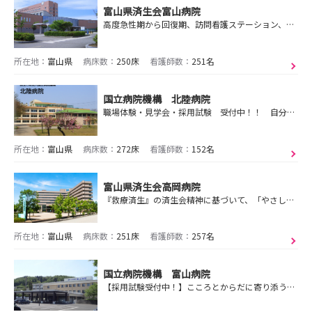
富山県済生会富山病院
高度急性期から回復期、訪問看護ステーション、健康管理センターまで。多様な医療ニーズに応え、地域の保健・医療・福祉に貢献しています！
所在地：
富山県
病床数：
250床
看護師数：
251名
国立病院機構 北陸病院
職場体験・見学会・採用試験 受付中！！ 自分らしく働ける病院です！
所在地：
富山県
病床数：
272床
看護師数：
152名
富山県済生会高岡病院
『救療済生』の済生会精神に基づいて、「やさしさ・信頼・安心」の医療を実践します。
所在地：
富山県
病床数：
251床
看護師数：
257名
国立病院機構 富山病院
【採用試験受付中！】こころとからだに寄り添う医療を