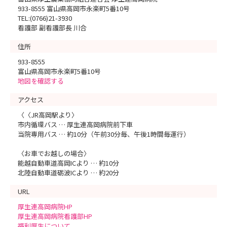
933-8555 富山県高岡市永楽町5番10号
TEL:(0766)21-3930
看護部 副看護部長 川合
住所
933-8555
富山県高岡市永楽町5番10号
地図を確認する
アクセス
〈〈JR高岡駅より〉
市内循環バス … 厚生連高岡病院前下車
当院専用バス … 約10分（午前30分毎、午後1時間毎運行）
〈お車でお越しの場合〉
能越自動車道高岡ICより … 約10分
北陸自動車道砺波ICより … 約20分
URL
厚生連高岡病院HP
厚生連高岡病院看護部HP
福利厚生について