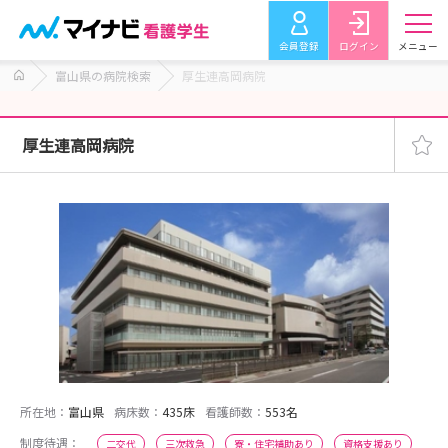
会員登録
ログイン
メニュー
富山県の病院検索
厚生連高岡病院
厚生連高岡病院
所在地：
富山県
病床数：
435床
看護師数：
553名
制度待遇：
二交代
三次救急
寮・住宅補助あり
資格支援あり