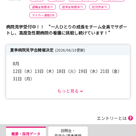
退職金制度あり
奨学金制度あり
託児所あり
マイカー通勤OK
病院見学受付中！！ “一人ひとりの成長をチーム全員でサポー
トし、高度急性期病院の看護に挑戦し続けています！”
夏季病院見学会開催決定
(2026/06/10更新)
8月
12日（水）13日（木）18日（火）19日（水）21日（金）
31日（月）
９月
もっと見る
1日（火）2日（水）3日（木）4日（金）8日（火）9日
（水）10日（木）
当院では、厚生連高岡病院で働くスタッフや職場について
エントリーとは
詳しく知っていただくため、見学会を実施しております。
説明会・
詳細は看護部ホームページをご確認ください。
概要・採用データ
見学会/選考情報