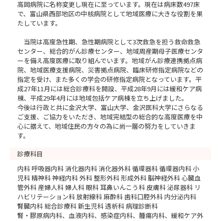
高岡病院に名称変更し現在に至っています。現在は病床数497床
で、富山県西部地区の中核病院として地域医療に大きな役割を果
たしています。
当院は高度急性期、急性期病院として3次救急を担う救命救急
センター、総合的がん診療センター、地域周産期母子医療センタ
ーを備え高度医療に取り組んでいます。地域がん診療連携拠点病
院、地域医療支援病院、災害拠点病院、臨床研修指定病院などの
指定を受け、また多くの学会の研修指定病院となっています。平
成27年11月には総合診療科を開設、平成28年9月には緩和ケア病
棟、平成29年4月には地域包括ケア病棟を立ち上げました。
今後は行政と共に金沢大学、富山大学、金沢医科大学にさらなる
ご支援、ご協力をいただき、地域完結型の総合的な高度医療を中
心に据えて、地域住民の方々の為に尚一層の努力をしていきま
す。
診療科目
内科 呼吸器内科 消化器内科 消化器外科 循環器科 循環器内科 小
児科 精神科 神経内科 外科 整形外科 形成外科 脳神経外科 心臓血
管外科 産婦人科 婦人科 眼科 耳鼻いんこう科 皮膚科 泌尿器科 リ
ハビリテーション科 放射線科 麻酔科 歯科口腔外科 内分泌内科
腎臓内科 総合診療科 新生児科 透析科 病理診断科
腎・膠原病内科、血液内科、感染症内科、腫瘍内科、緩和ケア外