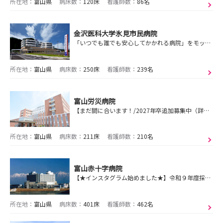
所在地：
富山県
病床数：
120床
看護師数：
86名
金沢医科大学氷見市民病院
「いつでも誰でも安心してかかれる病院」をモットーに、地域の基幹病院として患者さん中心の医療を実践します。
所在地：
富山県
病床数：
250床
看護師数：
239名
富山労災病院
【まだ間に合います！/2027年卒追加募集中（詳細は「選考に応募」から）】 共に学び、共に育つを合言葉に丁寧な指導を行っています。
所在地：
富山県
病床数：
211床
看護師数：
210名
富山赤十字病院
【★インスタグラム始めました★】令和９年度採用看護職員採用選考試験及び病院見学会を実施しています！
所在地：
富山県
病床数：
401床
看護師数：
462名