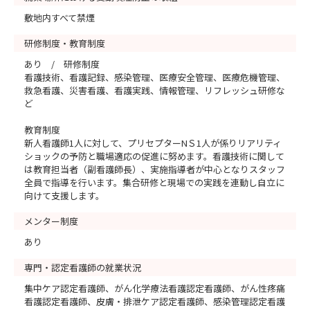
敷地内すべて禁煙
研修制度・教育制度
あり / 研修制度
看護技術、看護記録、感染管理、医療安全管理、医療危機管理、
救急看護、災害看護、看護実践、情報管理、リフレッシュ研修な
ど
教育制度
新人看護師1人に対して、プリセプターNＳ1人が係りリアリティ
ショックの予防と職場適応の促進に努めます。看護技術に関して
は教育担当者（副看護師長）、実施指導者が中心となりスタッフ
全員で指導を行います。集合研修と現場での実践を連動し自立に
向けて支援します。
メンター制度
あり
専門・認定看護師の就業状況
集中ケア認定看護師、がん化学療法看護認定看護師、がん性疼痛
看護認定看護師、皮膚・排泄ケア認定看護師、感染管理認定看護