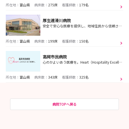
所在地：
富山県
病床数：
275床
看護師数：
179名
厚生連滑川病院
安全で安心な医療を提供し、地域住民から信頼されるアットホームな病院を目指します。
所在地：
富山県
病床数：
199床
看護師数：
150名
高岡市民病院
心のかよいあう医療を。Heart（Hospitality Excellent Amenity Relationship Trust）
所在地：
富山県
病床数：
343床
看護師数：
325名
病院TOPへ戻る