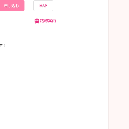
申し込む
MAP
路線案内
す！