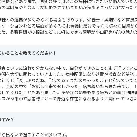
べる機会があります。同期の多くはどこの病棟に行きたいか悩んでいた
棟の雰囲気やどのような疾患を見ていきたいか決めるきっかけになった
職種との連携が多くみられる場面もあります。栄養士・薬剤師など直接
ニケーションをとる場面が多くみられ看護師だけではなく様々な目線か
また、多職種間での相談なども気軽にできる環境が小山記念病院の魅力
ていることを教えてください！
検査といった流れが分からない中で、自分ができることをまず行ってい
時間を大切に関わっていきました。病棟配属になり処置や検査など業務
に行くと「久しぶりだね。覚えてる？また来ちゃったよ」と覚えていて
た、会話の中で「お話し出来て楽しかった。落ち着いたらまた来てよ」
接してくれたこともありました。感染症の影響もあり家族との面会制限
レスがある中で患者様にとって身近な存在になれるように関わっていき
ますか？
から出ないで過ごすことが多いです。