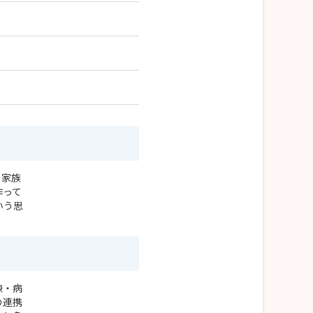
の家族
作って
いう思
棟・病
の連携