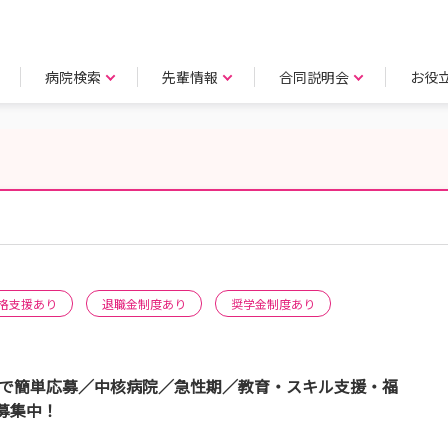
病院検索
先輩情報
合同説明会
お役
格支援あり
退職金制度あり
奨学金制度あり
書で簡単応募／中核病院／急性期／教育・スキル支援・福
募集中！