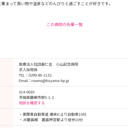
と集まって買い物や温泉などのんびりと過ごすことが好きです。
この病院の先輩一覧
医療法人社団善仁会 小山記念病院
求人採用係
TEL：0299-85-1132
Email：roumu@koyama-hp.jp
314-0030
茨城県鹿嶋市厨5-1-2
地図を確認する
・東関東自動車道 潮来ICより自動車10分
・JR鹿島線 鹿島神宮駅より徒歩10分