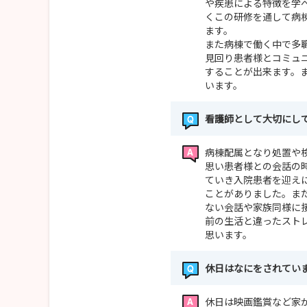
や疾患による特徴を学
くこの研修を通して病
ます。
また病棟で働く中で多
見回り患者様とコミュ
することが出来ます。
います。
看護師として大切にし
病棟配属となり処置や
思い患者様との会話の
ていき入院患者を迎え
ことがありました。ま
ない会話や家族同様に
前の生活と違ったスト
思います。
休日はなにをされてい
休日は映画鑑賞など家