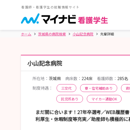
看護師・看護学生の就職情報サイト
ホーム
茨城県の病院検索
小山記念病院
先輩詳細
小山記念病院
所在地：
茨城県
病床数：
224床
看護師数：
285名
制度待遇：
三交代
寮・住宅補助あり
資
託児所あり
マイカー通勤OK
まだ間に合います！27年卒選考／WEB履歴
利厚生・休暇制度等充実／助産師も積極的に