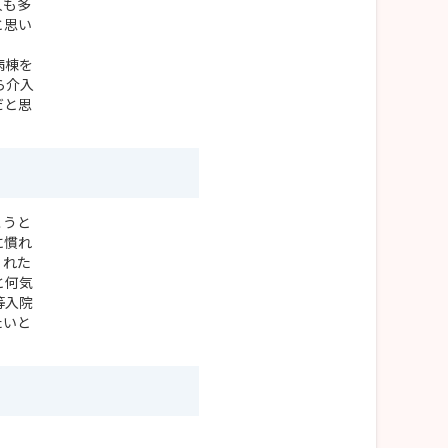
人も多
と思い
病棟を
ら介入
だと思
こうと
に慣れ
くれた
と何気
等入院
たいと