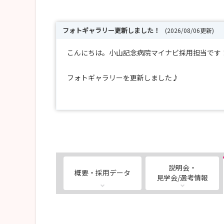
フォトギャラリー更新しました！
(2026/08/06更新)
こんにちは。小山記念病院マイナビ採用担当です
フォトギャラリーを更新しました♪
小山記念病院の雰囲気を感じ取っていただけたら
後日、新人研修の写真も更新したいと思います。
※Web就職説明会は各回１名の制限をかけており
お友達と一緒に聞きたいなどご希望がある場合は
説明会・
概要・採用データ
見学会/選考情報