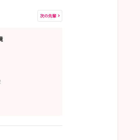
次の先輩
境
校