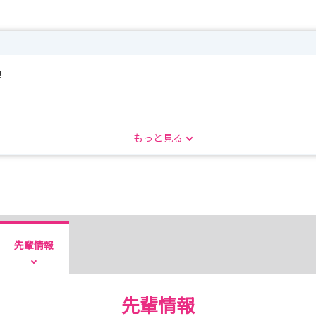
！
と思います。
もっと見る
乞うご期待！
ます。
ご連絡くださいませ。
先輩情報
先輩情報