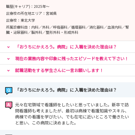
【ホームページ】
職歴(キャリア)：
2025年〜
https://hospital.teamblue.jp/
出身校の所在地エリア：
宮城県
出身校：
東北大学
【SNS】
所属診療科目：
内科／外科／呼吸器科／循環器科／消化器科／血液内科／腎
日常を切り取った投稿を発信中。
臓・泌尿器科／脳外科／整形外科・形成外科
ぜひフォローして、当院で働く仲間のことや想いを知って
いただけたら嬉しいです。
「おうちにかえろう。病院」に 入職を決めた理由は？
現在の業務内容や印象に残ったエピソードを教えて下さい！
「おうちにかえろう。病院」アカウント
https://www.instagram.com/teamblue_ouchihp/
就職活動をする学生さんに一言お願いします！
YouTubeアカウント
「おうちにかえろう。病院」に 入職を決めた理由は？
https://www.youtube.com/@teambluechannel
元々在宅領域で看護師をしたいと思っていました。新卒で訪
問看護師も考えましたが、最初は病棟で看護知識やスキル、
病棟での看護を学びたい、でも在宅に近いところで働きたい
と思い、この病院に決めました。