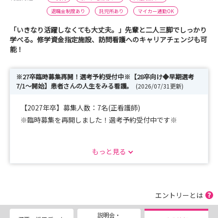
退職金制度あり
託児所あり
マイカー通勤OK
「いきなり活躍しなくても大丈夫。」先輩と二人三脚でしっかり
学べる。修学資金指定施設、訪問看護へのキャリアチェンジも可
能！
※27卒臨時募集再開！選考予約受付中※【28卒向け◆早期選考
7/1～開始】患者さんの人生をみる看護。
(2026/07/31更新)
【2027年卒】募集人数：7名(正看護師)
※臨時募集を再開しました！選考予約受付中です※
もっと見る
【2028年卒】は引き続きインターン・病院見学会を受付
中です！
2026年7月1日～2027年2月28日までの期間で
早期選考を実施いたします。
エントリーとは
詳細は選考ページをご確認ください！
説明会・