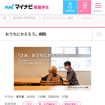
会員登録
ログイン
メニュー
東京都の病院検索
おうちにかえろう。病院
先輩詳細
おうちにかえろう。病院
所在地：
東京都
病床数：
120床
看護師数：
57名
制度待遇：
二交代
寮・住宅補助あり
資格支援あり