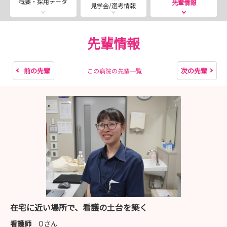
概要・採用データ
先輩情報
見学会/選考情報
【インターン・見学会★8月まで日程掲載済み★】
皆さんの不安や疑問にお答えするインターンや見学会、受
先輩情報
付中です！
詳しい内容は以下のページでご確認ください！
前の先輩
次の先輩
この病院の先輩一覧
https://nurse.mynavi.jp/student/seminars/list/241495
-----------------------------------------------
【メディア情報】
「おうちにかえろう。病院」の取り組みを紹介いただいて
おります。
ガイアの夜明け：U-NEXT #1168 “最後の願い”を叶えた
い
報道特集： https://www.youtube.com/watch?
v=il1xcAAFqAs
在宅に近い場所で、看護の土台を築く
看護師
Oさん