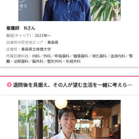
看護師 Nさん
職歴(キャリア)：
2023年〜
出身校の所在地エリア：
青森県
出身校：
青森県立保健大学
所属診療科目：
内科／外科／呼吸器科／循環器科／消化器科／血液内科／腎
臓・泌尿器科／脳外科／整形外科・形成外科
退院後を見据え、その人が望む生活を一緒に考えられる看護師に！