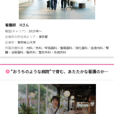
看護師 Hさん
職歴(キャリア)：
2025年〜
出身校の所在地エリア：
東京都
出身校：
東京純心大学
所属診療科目：
内科／外科／呼吸器科／循環器科／消化器科／血液内科／腎
臓・泌尿器科／脳外科／整形外科・形成外科
“おうちのような病院”で育む、あたたかな看護のかたち