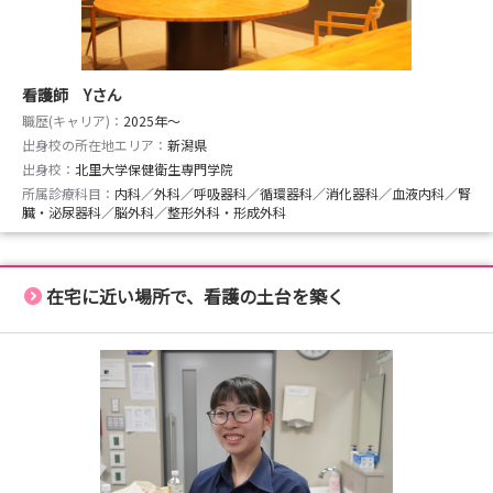
看護師 Yさん
職歴(キャリア)：
2025年〜
出身校の所在地エリア：
新潟県
出身校：
北里大学保健衛生専門学院
所属診療科目：
内科／外科／呼吸器科／循環器科／消化器科／血液内科／腎
臓・泌尿器科／脳外科／整形外科・形成外科
在宅に近い場所で、看護の土台を築く