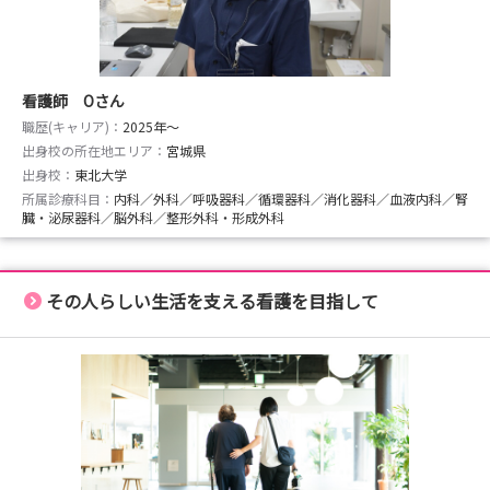
看護師 Oさん
職歴(キャリア)：
2025年〜
出身校の所在地エリア：
宮城県
出身校：
東北大学
所属診療科目：
内科／外科／呼吸器科／循環器科／消化器科／血液内科／腎
臓・泌尿器科／脳外科／整形外科・形成外科
その人らしい生活を支える看護を目指して