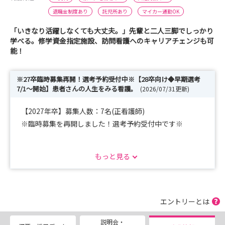
退職金制度あり
託児所あり
マイカー通勤OK
「いきなり活躍しなくても大丈夫。」先輩と二人三脚でしっかり
学べる。修学資金指定施設、訪問看護へのキャリアチェンジも可
能！
※27卒臨時募集再開！選考予約受付中※【28卒向け◆早期選考
7/1～開始】患者さんの人生をみる看護。
(2026/07/31更新)
【2027年卒】募集人数：7名(正看護師)
※臨時募集を再開しました！選考予約受付中です※
もっと見る
【2028年卒】は引き続きインターン・病院見学会を受付
中です！
2026年7月1日～2027年2月28日までの期間で
早期選考を実施いたします。
エントリーとは
詳細は選考ページをご確認ください！
説明会・