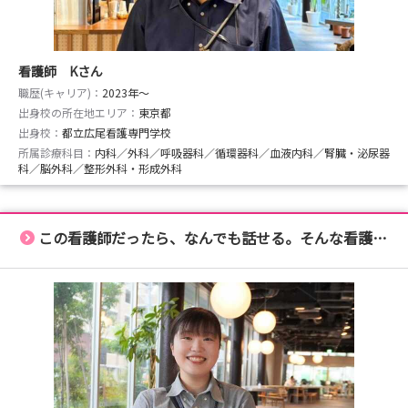
【ホームページ】
https://hospital.teamblue.jp/
【SNS】
看護師 Kさん
日常を切り取った投稿を発信中。
職歴(キャリア)：
2023年〜
出身校の所在地エリア：
ぜひフォローして、当院で働く仲間のことや想いを知って
東京都
出身校：
都立広尾看護専門学校
いただけたら嬉しいです。
所属診療科目：
内科／外科／呼吸器科／循環器科／血液内科／腎臓・泌尿器
科／脳外科／整形外科・形成外科
「おうちにかえろう。病院」アカウント
https://www.instagram.com/teamblue_ouchihp/
この看護師だったら、なんでも話せる。そんな看護師になりたい。
YouTubeアカウント
https://www.youtube.com/@teambluechannel