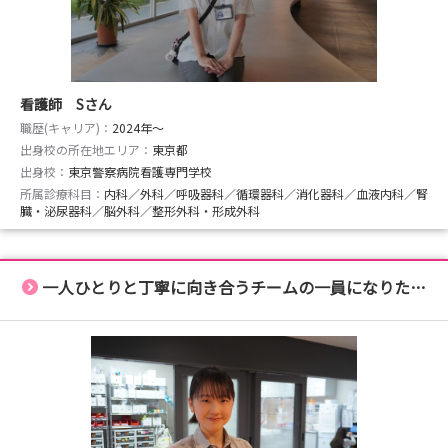
看護師 Sさん
職歴(キャリア)：
2024年〜
出身校の所在地エリア：
東京都
出身校：
東京警察病院看護専門学校
所属診療科目：
内科／外科／呼吸器科／循環器科／消化器科／血液内科／腎
臓・泌尿器科／脳外科／整形外科・形成外科
一人ひとりと丁寧に向き合うチームの一員になりたくて