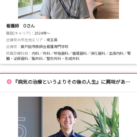
看護師 Oさん
職歴(キャリア)：
2024年〜
出身校の所在地エリア：
埼玉県
出身校：
蕨戸田市医師会看護専門学校
所属診療科目：
内科／外科／呼吸器科／循環器科／消化器科／血液内科／腎
臓・泌尿器科／脳外科／整形外科・形成外科
『病気の治療というよりその後の人生』に興味があった学生時代。