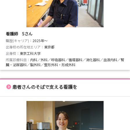
看護師 Sさん
職歴(キャリア)：
2025年〜
出身校の所在地エリア：
東京都
出身校：
東京工科大学
所属診療科目：
内科／外科／呼吸器科／循環器科／消化器科／血液内科／腎
臓・泌尿器科／脳外科／整形外科・形成外科
患者さんのそばで支える看護を