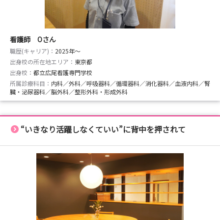
看護師 Oさん
職歴(キャリア)：
2025年〜
出身校の所在地エリア：
東京都
出身校：
都立広尾看護専門学校
所属診療科目：
内科／外科／呼吸器科／循環器科／消化器科／血液内科／腎
臓・泌尿器科／脳外科／整形外科・形成外科
“いきなり活躍しなくていい”に背中を押されて