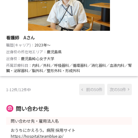
看護師 Aさん
職歴(キャリア)：
2023年〜
出身校の所在地エリア：
鹿児島県
出身校：
鹿児島純心女子大学
所属診療科目：
内科／外科／呼吸器科／循環器科／消化器科／血液内科／腎
臓・泌尿器科／脳外科／整形外科・形成外科
前の50件
次の50件
1-12件/12件中
問い合わせ先
問い合わせ先・雇用法人名
おうちにかえろう。病院 採用サイト
https://hospital.teamblue.jp/