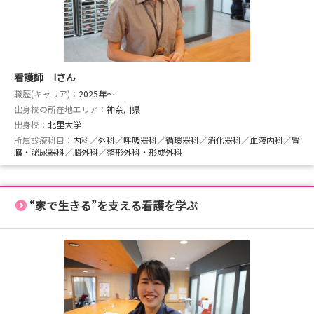
看護師 Iさん
職歴(キャリア)：
2025年〜
出身校の所在地エリア：
神奈川県
出身校：
北里大学
所属診療科目：
内科／外科／呼吸器科／循環器科／消化器科／血液内科／腎
臓・泌尿器科／脳外科／整形外科・形成外科
“家で生きる”を支える看護を学ぶ