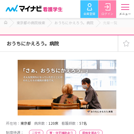
会員登録
ログイン
メニュー
東京都の病院検索
おうちにかえろう。病院
先輩一覧
おうちにかえろう。病院
所在地：
東京都
病床数：
120床
看護師数：
57名
制度待遇：
二交代
寮・住宅補助あり
資格支援あり