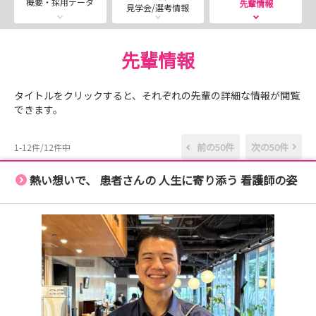
概要・採用データ
先輩情報
見学会/選考情報
【インターン・見学会★8月まで日程掲載済み★】
皆さんの不安や疑問にお答えするインターンや見学会、受
先輩情報
付中です！
詳しい内容は以下のページでご確認ください！
タイトルをクリックすると、それぞれの先輩の詳細な情報が閲覧
https://nurse.mynavi.jp/student/seminars/list/241495
できます。
-----------------------------------------------
前の50件
次の50件
1-12件/12件中
【メディア情報】
熱い想いで、 患者さんの 人生に寄り添う 看護師の姿
「おうちにかえろう。病院」の取り組みを紹介いただいて
おります。
ガイアの夜明け：U-NEXT #1168 “最後の願い”を叶えた
い
報道特集： https://www.youtube.com/watch?
v=il1xcAAFqAs