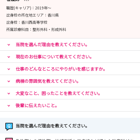
職歴(キャリア)：
2019年〜
当院は入職前から1人1人の不安を解消し、皆が働きやす
出身校の所在地エリア：
香川県
い環境を目指しています‼
出身校：
香川西高等学校
沢山のご参加をお待ちしています!!
所属診療科目：
整形外科・形成外科
当院を選んだ理由を教えてください。
現在のお仕事について教えてください。
仕事のどんなところにやりがいを感じますか。
病棟の雰囲気を教えてください。
大変なこと、困ったことを教えてください。
後輩に伝えたいこと。
当院を選んだ理由を教えてください。