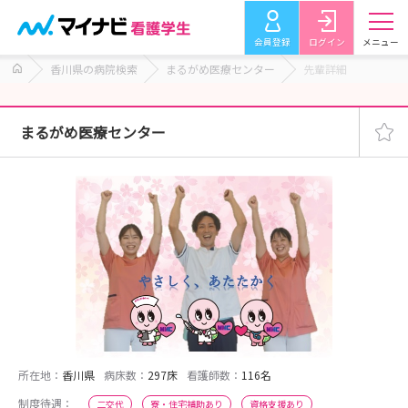
会員登録
ログイン
メニュー
香川県の病院検索
まるがめ医療センター
先輩詳細
まるがめ医療センター
所在地：
香川県
病床数：
297床
看護師数：
116名
制度待遇：
二交代
寮・住宅補助あり
資格支援あり