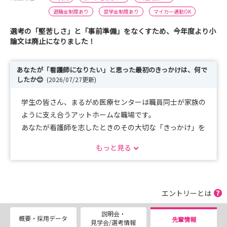
退職金制度あり
奨学金制度あり
マイカー通勤OK
選考の「堅苦しさ」と「事前準備」をなくすため、今年度より小
論文は廃止になりました！
あなたが「看護師になりたい」と思った最初のきっかけは、何で
したか😊
(2026/07/27更新)
学生の皆さん、まるがめ医療センターは職員同士が家族の
ように支え合うアットホームな職場です。
あなたが看護師を志したときのその大切な「きっかけ」を
私たちは何より尊重します。
もっと見る
先輩職員たちと共に一歩ずつ成長し、患者様を第一に考え
た看護を一緒に提供していきませんか✨
夏休みを利用して見学会・インターンシップを開催しま
エントリーとは
す。
説明会・
実際に見て、聞いて、感じていただくことで、病棟の雰囲
概要・採用データ
先輩情報
見学会/選考情報