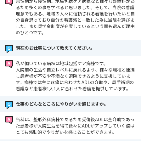
急性期から慢性期、地域包括ケア病棟など様々な診療科があ
るため多くの事を学べると思いました。そして、当院の看護
理念でもある、地域の人々に信頼される看護を行いたいと自
分自身思っており自分の看護感と一致した為に当院を選びま
した。また奨学金制度が充実しているという面も選んだ理由
のひとつです。
現在のお仕事について教えてください。
私が働いている病棟は地域包括ケア病棟です。
入院前の生活や自立レベルに戻れるよう、様々な職種と連携
し患者様が不安や不満なく退院できるように支援していま
す。病棟では主に疼痛に合わせたADLの介助や、周手術期の
看護など患者様1人1人に合わせた看護を提供しています。
仕事のどんなところにやりがいを感じますか。
当科は、整形外科病棟であるため受傷後ADLは全介助であっ
た患者様が入院生活を得て徐々にADLがアップしていく姿は
とても感動的でやりがいを感じることができます。