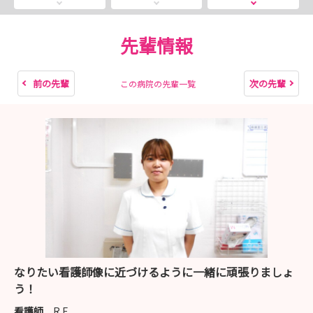
気、職場の人間関係、教育サポート等見えてくるものが沢
山あると思います😊
先輩情報
ご希望の日程を教えてください。
お友達も誘って参加してみませんか。
前の先輩
次の先輩
この病院の先輩一覧
また、web説明会も同時開催しますので、オンラインで
の参加も可能です。
--- ポイント ---
🌸病院だからこそできる国試対策！
🌸職員寮『まる・る』のご案内！
🌸先輩看護師のぶっちゃけトーク！
＼こんな方におススメ／
🌸一人暮らしを始めたい！
🌸気の知れた友人と参加しぶっちゃけを聞きたい！
なりたい看護師像に近づけるように一緒に頑張りましょ
🌸実際に見学して病棟の雰囲気を知りたい！
う！
看護師
R.F