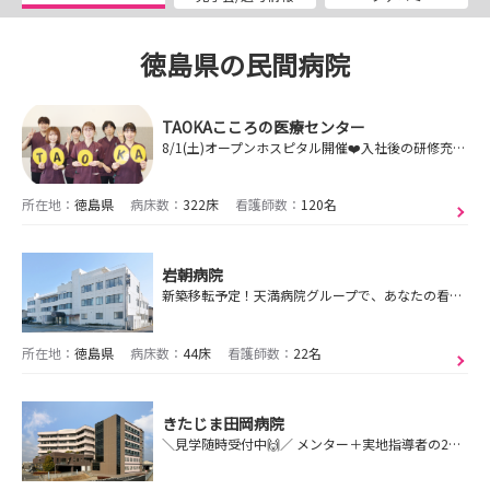
徳島県の民間病院
TAOKAこころの医療センター
8/1(土)オープンホスピタル開催❤️入社後の研修充実！和気あいあいとした楽しい職場です♬
所在地：
徳島県
病床数：
322床
看護師数：
120名
岩朝病院
新築移転予定！天満病院グループで、あなたの看護師としての夢を実現しませんか？キャリアの第一歩を踏み出すための貴重な機会をお見逃しなく！
所在地：
徳島県
病床数：
44床
看護師数：
22名
きたじま田岡病院
＼見学随時受付中🙌／ メンター＋実地指導者の2名体制で個別サポート💕平均月残業時間3時間未満👌2025年度育休復帰率95％！託児所完備！