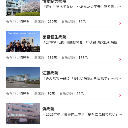
博愛記念病院
「絶対に見捨てない」～あなたの不安に寄り添い、生涯を通じた質の高い医療を提供します～
所在地：
徳島県
病床数：
210床
看護師数：
95名
徳島健生病院
📍27卒第4回採用試験開催 申込締切8/21🌟病院見学会開催🌟9月申込締切間近 9/2（水）9/4（金）希望する病棟はより詳しく見学できます🍉
所在地：
徳島県
病床数：
186床
看護師数：
189名
江藤病院
「みんなで一緒に『優しい病院』を目指す」～地域に寄り添い、質の高い医療と福祉を提供します～
所在地：
徳島県
病床数：
92床
看護師数：
55名
浜病院
※2026年卒／募集停止中※「絶対に見捨てない」～地域に寄り添い、患者中心の医療で安心を提供します～