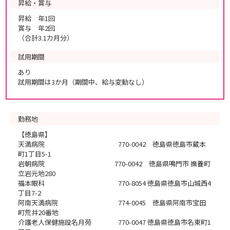
昇給・賞与
昇給 年1回
賞与 年2回
（合計3.1カ月分）
試用期間
あり
試用期間は3か月（期間中、給与変動なし）
勤務地
【徳島県】
天満病院 770-0042 徳島県徳島市蔵本
町1丁目5-1
岩朝病院 770-0042 徳島県鳴門市 撫養町
立岩元地280
福本眼科 770-8054 徳島県徳島市山城西4
丁目7-2
阿南天満病院 774-0045 徳島県阿南市宝田
町荒井20番地
介護老人保健施設名月苑 770-0047 徳島県徳島市名東町1