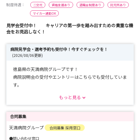
制度待遇：
二交代
資格支援あり
退職金制度あり
託児所あり
マイカー通勤OK
見学会受付中！ キャリアの第一歩を踏み出すための貴重な機
会をお見逃しなく！
病院見学会・選考予約も受付中！今すぐチェックを！
(2026/08/06更新)
徳島県の天満病院グループです！
病院説明会の受付やエントリーはこちらでも受付していま
す。
お気軽にエントリーしてくださいね！
もっと見る
合同募集
天満病院グループ
合同募集 採用窓口
●問い合わせ窓口