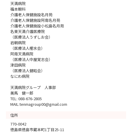
天満病院
福本眼科
介護老人保健施設名月苑
介護老人保健施設阿南名月苑
介護老人保健施設小松島名月苑
名東天満介護医療院
（医療法人うずしお会）
岩朝病院
（医療法人樫水会）
阿南天満病院
（医療法人中屋覚志会）
津田病院
（医療法人健昭会）
なにわ病院
天満病院グループ 人事部
美馬 健一郎
TEL: 088-676-2805
MAIL:tenmagroup00@gmail.com
住所
770-0042
徳島県徳島市蔵本町1丁目25-11