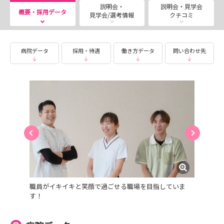
説明会・
説明会・見学会
概要・採用データ
見学会/選考情報
クチコミ
病院データ
採用・待遇
働き方データ
問い合わせ先
職員がイキイキと笑顔で過ごせる職場を目指していま
す！