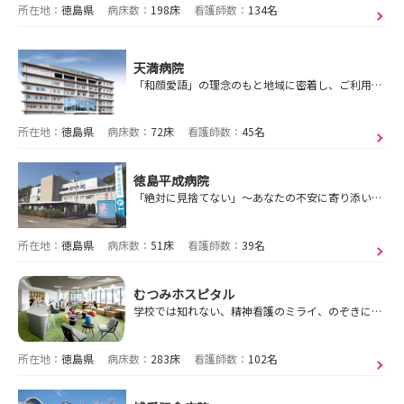
所在地：
徳島県
病床数：
198床
看護師数：
134名
天満病院
「和顔愛語」の理念のもと地域に密着し、ご利用者の幸せを考え続ける組織であり続けます。
所在地：
徳島県
病床数：
72床
看護師数：
45名
徳島平成病院
「絶対に見捨てない」～あなたの不安に寄り添い、質の高い医療と福祉を提供します～
所在地：
徳島県
病床数：
51床
看護師数：
39名
むつみホスピタル
学校では知れない、精神看護のミライ、のぞきにきませんか？
所在地：
徳島県
病床数：
283床
看護師数：
102名