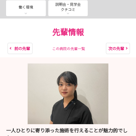
ーーーーーーーーーーーーーーーーーーーーー
説明会・見学会
働く環境
クチコミ
◉【28卒対象】クリニック見学会🔍
＠各院（詳細ページをご確認ください）
先輩情報
“レジーナらしさ”を五感で感じられます♪
＼POINT／
前の先輩
次の先輩
この病院の先輩一覧
✔ 院内の雰囲気や働く環境をじっくり見れる
✔ 師長に直接質問し、不安や疑問を解消できる
ーーーーーーーーーーーーーーーーーーーーー
◉【27卒対象】オンライン説明会📣
＠オンライン（私服参加OK！）
募集再開しました！採用枠残りわずか◎
＼POINT／
✔ レジーナクリニックの業界立ち位置が知れる
一人ひとりに寄り添った施術を行えることが魅力的でし