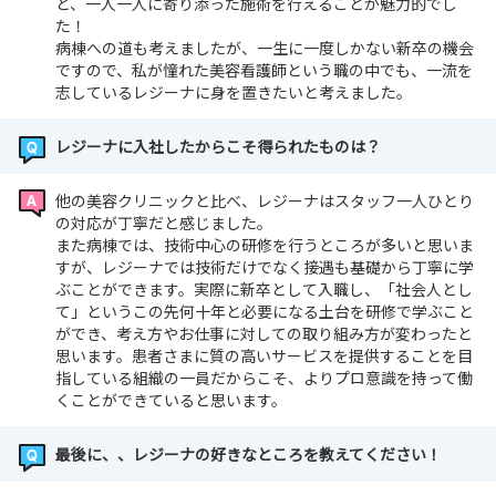
ど、一人一人に寄り添った施術を行えることが魅力的でし
た！
病棟への道も考えましたが、一生に一度しかない新卒の機会
ですので、私が憧れた美容看護師という職の中でも、一流を
志しているレジーナに身を置きたいと考えました。
レジーナに入社したからこそ得られたものは？
他の美容クリニックと比べ、レジーナはスタッフ一人ひとり
の対応が丁寧だと感じました。
また病棟では、技術中心の研修を行うところが多いと思いま
すが、レジーナでは技術だけでなく接遇も基礎から丁寧に学
ぶことができます。実際に新卒として入職し、「社会人とし
て」というこの先何十年と必要になる土台を研修で学ぶこと
ができ、考え方やお仕事に対しての取り組み方が変わったと
思います。患者さまに質の高いサービスを提供することを目
指している組織の一員だからこそ、よりプロ意識を持って働
くことができていると思います。
最後に、、レジーナの好きなところを教えてください！