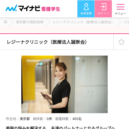
会員登録
ログイン
メニュー
東京都の病院検索
レジーナクリニック（医療法人誠崇会）
先
レジーナクリニック（医療法人誠崇会）
所在地：
東京都
病床数：
0床
看護師数：
400名
美容の悩みを解決する 永遠のパートナーとなるグループへ