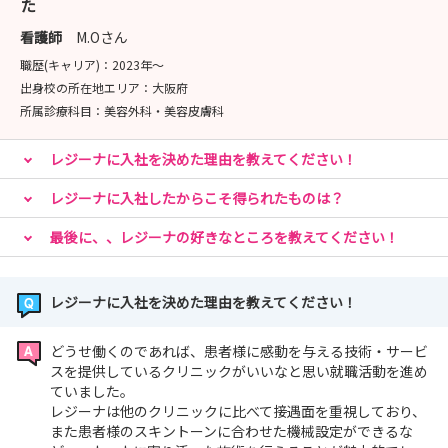
✔ 美容看護師のキャリアと成長の道筋が描ける
た
看護師
M.Oさん
ーーーーーーーーーーーーーーーーーーーーー
職歴(キャリア)：
2023年〜
出身校の所在地エリア：
大阪府
ご予約受付中！ぜひお気軽にご参加ください🫧
所属診療科目：
美容外科・美容皮膚科
レジーナに入社を決めた理由を教えてください！
レジーナに入社したからこそ得られたものは？
最後に、、レジーナの好きなところを教えてください！
レジーナに入社を決めた理由を教えてください！
どうせ働くのであれば、患者様に感動を与える技術・サービ
スを提供しているクリニックがいいなと思い就職活動を進め
ていました。
レジーナは他のクリニックに比べて接遇面を重視しており、
また患者様のスキントーンに合わせた機械設定ができるな