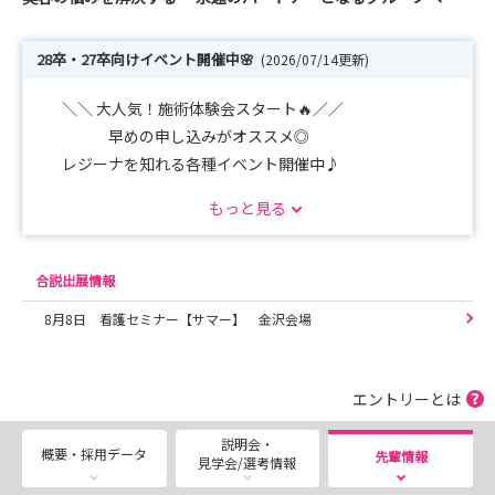
28卒・27卒向けイベント開催中🌸
(2026/07/14更新)
＼＼ 大人気！施術体験会スタート🔥／／
早めの申し込みがオススメ◎
レジーナを知れる各種イベント開催中♪
もっと見る
ーーーーーーーーーーーーーーーーーーーーー
◉【28卒対象】脱毛＆美肌治療の体験会✨
合説出展情報
＠レジーナクリニック銀座院
8月8日 看護セミナー【サマー】 金沢会場
美容看護師の仕事をたっぷり体感できます！
＼POINT／
エントリーとは
✔ 美容看護師の仕事が体験できる
✔ 先輩看護師のリアルな話が聞ける
説明会・
概要・採用データ
先輩情報
見学会/選考情報