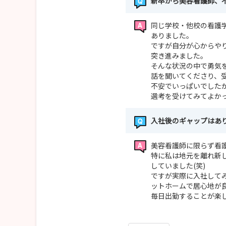
新卒から美容看護師、
同じ学校・他校の看護
ありました。
ですが自分が心からや
突き進みました。
そんな状況の中で勇気
話を聞いてくださり、
不安でいっぱいでした
選考を受けてみてよか
入社後のギャップはあ
美容看護師に限らず看
特に私は地元を離れ新
していました(笑)
ですが実際に入社して
ットホームで居心地が
毎日出勤することが楽