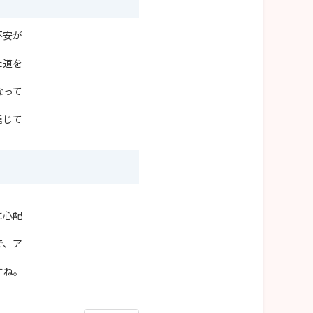
不安が
た道を
なって
信じて
に心配
で、ア
すね。