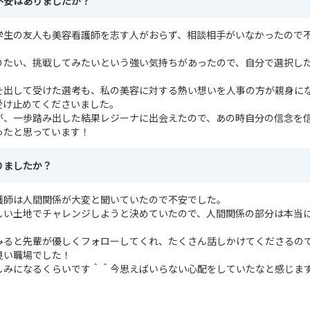
不安はありましたか？
学生の友人も美容看護師を志す人がおらず、相談相手がいなかったので
りたい、挑戦してみたいという強い気持ちがあったので、自分で選択し
を出して受けた選考も、私の美容に対する熱い想いを人事の方が親身に
受け止めてくださいました。
が、一歩踏み出した結果レジーナに出会えたので、あの時自分の信念を
ったと思っています！
りましたか？
護師は人間関係が大変と聞いていたので不安でした。
しい土地でチャレンジしようと決めていたので、人間関係の部分は本当
みると先輩が優しくフォローしてくれ、たくさん話しかけてくださるの
良い職場でした！
しみになるくらいです＾＾今思えばいらない心配をしていたなと感じま