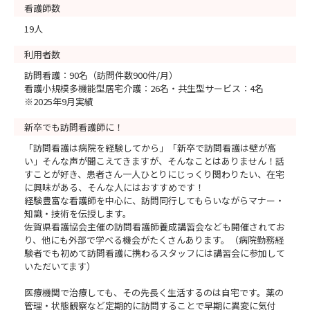
看護師数
19人
利用者数
訪問看護：90名（訪問件数900件/月）
看護小規模多機能型居宅介護：26名・共生型サービス：4名
※2025年9月実績
新卒でも訪問看護師に！
「訪問看護は病院を経験してから」「新卒で訪問看護は壁が高
い」そんな声が聞こえてきますが、そんなことはありません！話
すことが好き、患者さん一人ひとりにじっくり関わりたい、在宅
に興味がある、そんな人にはおすすめです！
経験豊富な看護師を中心に、訪問同行してもらいながらマナー・
知識・技術を伝授します。
佐賀県看護協会主催の訪問看護師養成講習会なども開催されてお
り、他にも外部で学べる機会がたくさんあります。（病院勤務経
験者でも初めて訪問看護に携わるスタッフには講習会に参加して
いただいてます）
医療機関で治療しても、その先長く生活するのは自宅です。薬の
管理・状態観察など定期的に訪問することで早期に異変に気付