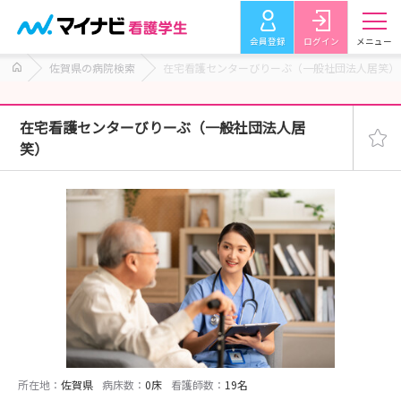
会員登録
ログイン
メニュー
佐賀県の病院検索
在宅看護センターびりーぶ（一般社団法人居笑）
在宅看護センターびりーぶ（一般社団法人居
笑）
所在地：
佐賀県
病床数：
0床
看護師数：
19名