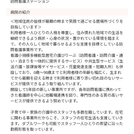
訪問看護ステーション
病院の紹介
＜地域住民の皆様が最期の時まで笑顔で過ごせる居場所づくりを
目指しています＞
利用者様一人ひとりの人格を尊重し、住み慣れた地域での生活を
継続できるよう病状・心身の状況・置かれている環境を踏まえ
て、その人らしく地域で暮らせるような支援を目標としている訪
問看護事業所です。
看護小規模多機能型居宅介護びりーぶ（訪問看護・訪問介護・通
い・泊まりを一体的に提供するサービス）や共生型サービス（生
活介護・放課後等デイサービス・児童発達支援・短期入所）も併
設しており、0歳～98歳までと利用者様の年齢も幅広く、生まれ
てから最期を迎える時まで利用者様に寄り添い切れ目のないサー
ビスが提供できるよう取り組んでいます。
開設して5年目の新しい事業所ですが、長年訪問看護に携わって
きた看護師を中心に他職種連携を図り、専門性のある質の高いサ
ービスが提供できるよう努めています。
子育て中・家族の介護中のスタッフも多数在籍しています。在宅
に関わる事業所だからこそ、スタッフの在宅生活も支援していき
ます。ダブルワークも可能でスタッフ一人ひとりの希望に沿った
勤務形態を取っています。