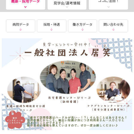
ココに注目！
概要・採用データ
見学会/選考情報
「在宅看護ってどんな雰囲気？」「新卒からでも挑戦でき
る？」など、少しでも興味をもっていただけたら、ぜひお
気軽に説明会や見学会にお越しください！
病院データ
採用・待遇
働き方データ
問い合わせ先
新卒の皆さんが安心して一歩を踏み出せるよう、充実した
サポート体制を整えています。
気になることやご質問がございましたら、メッセージから
いつでもお気軽にお問い合わせください。皆様からのご連
絡を心よりお待ちしております🎵