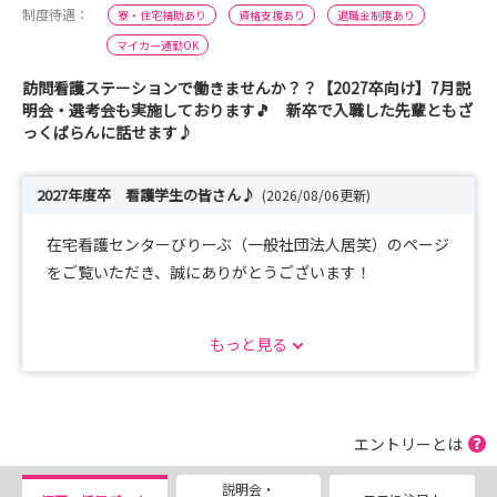
制度待遇：
寮・住宅補助あり
資格支援あり
退職金制度あり
マイカー通勤OK
訪問看護ステーションで働きませんか？？【2027卒向け】7月説
明会・選考会も実施しております🎵 新卒で入職した先輩ともざ
っくばらんに話せます♪
2027年度卒 看護学生の皆さん♪
(2026/08/06更新)
在宅看護センターびりーぶ（一般社団法人居笑）のページ
をご覧いただき、誠にありがとうございます！
「病院ではなく、地域や在宅で看護を学びたい」「利用者
もっと見る
様一人ひとりとじっくり向き合う看護がしたい」そんな想
いをお持ちではありませんか？
当事業所では、利用者様が住み慣れた家で笑顔で暮らせる
エントリーとは
よう、温かい在宅看護を提供しています。
説明会・