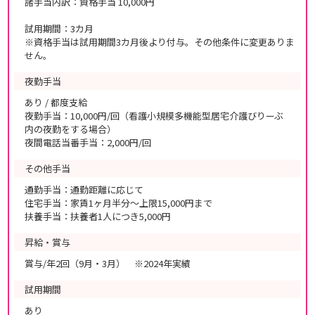
諸手当内訳：資格手当 10,000円
試用期間：3カ月
※資格手当は試用期間3カ月後より付与。その他条件に変更ありま
せん。
夜勤手当
あり / 都度支給
夜勤手当：10,000円/回（看護小規模多機能型居宅介護びりーぶ
内の夜勤をする場合）
夜間電話当番手当：2,000円/回
その他手当
通勤手当：通勤距離に応じて
住宅手当：家賃1ヶ月半分～上限15,000円まで
扶養手当：扶養者1人につき5,000円
昇給・賞与
賞与/年2回（9月・3月） ※2024年実績
試用期間
あり