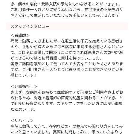
き、病状の悪化・受診入院の予防にもつなげることができます。
ご利用者様一人ひとりに寄り添いながら、在宅療養の不安を取り
除き安心して生活していただけるお手伝いをしてみませんか？
スタッフインタビュー
＜看護師＞
病院で勤務してきましたが、在宅生活に不安を抱えている患者さ
んや、注射や点滴のために毎日病院に来院する患者さんなどがい
て、ご自宅に訪問して関わることができれば患者さんの負担軽減
ができるのではと訪問看護に興味を持っていました。
実際に訪問看護師として働いてみて大変なこともたくさんありま
すが、ご利用者さん一人ひとりに寄り添うことができやりがいを
感じています！
＜介護福祉士＞
さまざまな病気をお持ちで医療的ケアが必要なご利用者さまがお
られるため、間近で看護師の医療的処置に関わることができ、と
ても良い経験になります。スキルアップをしたい方には良い職場
だと思います。
＜リハビリ＞
病院に勤務してきて、在宅などの別の視点での関わり方をしてみ
たいと思っていました。実際に訪問してみて、思っていたよりも