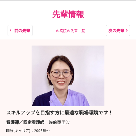
い♪
ーーーーーーーーー
先輩情報
【お問合せ先】
潤和会記念病院 看護部（担当；武本）
前の先輩
次の先輩
この病院の先輩一覧
電話： 0570-00-4755（ナビダイヤルになっています。ガ
イダンス終了後に４-４を（４を2回）押してください。）
（お電話対応時間；平日８：３０～１７：３０）
住所： 宮崎県宮崎市大字小松1119番地（県道17号線沿
い）
ーーーーーーーーー
スキルアップを目指す方に最適な職場環境です！
看護師／認定看護師
佐伯亜里沙
職歴(キャリア)：
2006年〜