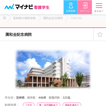
会員登録
ログイン
メニュー
宮崎県の病院検索
潤和会記念病院
先輩詳細
潤和会記念病院
所在地：
宮崎県
病床数：
446床
看護師数：
325名
制度待遇：
二交代
寮・住宅補助あり
資格支援あり