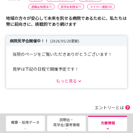
退職金制度あり
奨学金制度あり
マイカー通勤OK
地域の方々が安心して未来を託せる病院であるために、私たちは
常に前向きに、挑戦的であり続けます
病院見学会開催中！！
(2026/05/28更新)
当院のページをご覧いただきありがとうございます！
見学は下記の日程で開催予定です！
第１回：2026/７/31（金）→申込締め切り：
もっと見る
2026/7/10（金）17時まで
第２回：2026/８/ 7（金） →申込締め切り：
2026/7/17（金）17時まで
第３回：2026/９/11（金）→申込締め切り：
エントリーとは
2026/8/21（金）17時まで
説明会・
概要・採用データ
先輩情報
見学会/選考情報
その他随時開催しておりますので、お気軽にご連絡くださ