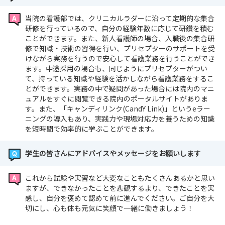
当院の看護部では、クリニカルラダーに沿って定期的な集合
研修を行っているので、自分の経験年数に応じて研鑽を積む
ことができます。また、新人看護師の場合、入職後の集合研
修で知識・技術の習得を行い、プリセプターのサポートを受
けながら実務を行うので安心して看護業務を行うことができ
ます。中途採用の場合も、同じようにプリセプターがつい
て、持っている知識や経験を活かしながら看護業務をするこ
とができます。実務の中で疑問があった場合には院内のマニ
ュアルをすぐに閲覧できる院内のポータルサイトがありま
す。また、「キャンディリンク(CandY Link)」というeラー
ニングの導入もあり、実践力や現場対応力を養うための知識
を短時間で効率的に学ぶことができます。
学生の皆さんにアドバイスやメッセージをお願いします
これから試験や実習など大変なこともたくさんあるかと思い
ますが、できなかったことを悲観するより、できたことを実
感し、自分を褒めて認めて前に進んでください。ご自分を大
切にし、心も体も元気に笑顔で一緒に働きましょう！