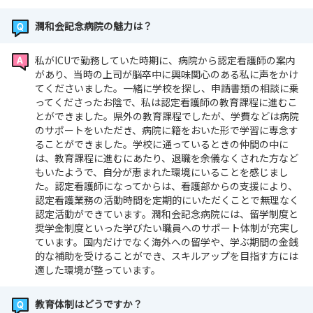
潤和会記念病院の魅力は？
私がICUで勤務していた時期に、病院から認定看護師の案内
があり、当時の上司が脳卒中に興味関心のある私に声をかけ
てくださいました。一緒に学校を探し、申請書類の相談に乗
ってくださったお陰で、私は認定看護師の教育課程に進むこ
とができました。県外の教育課程でしたが、学費などは病院
のサポートをいただき、病院に籍をおいた形で学習に専念す
ることができました。学校に通っているときの仲間の中に
は、教育課程に進むにあたり、退職を余儀なくされた方など
もいたようで、自分が恵まれた環境にいることを感じまし
た。認定看護師になってからは、看護部からの支援により、
認定看護業務の活動時間を定期的にいただくことで無理なく
認定活動ができています。潤和会記念病院には、留学制度と
奨学金制度といった学びたい職員へのサポート体制が充実し
ています。国内だけでなく海外への留学や、学ぶ期間の金銭
的な補助を受けることができ、スキルアップを目指す方には
適した環境が整っています。
教育体制はどうですか？