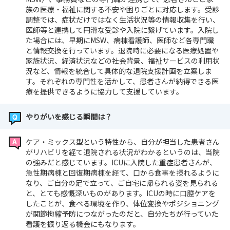
族の医療・福祉に関する不安や困りごとに対応します。受診
調整では、症状だけではなく生活状況等の情報収集を行い、
医師等と連携して円滑な受診や入院に繋げています。入院し
た場合には、早期にMSW、病棟看護師、医師など各専門職
と情報交換を行っています。退院時に必要になる医療処置や
家族状況、経済状況などの社会背景、福祉サービスの利用状
況など、情報を統合して具体的な退院支援計画を立案しま
す。それぞれの専門性を活かして、患者さんが納得できる医
療を提供できるように協力して支援しています。
やりがいを感じる瞬間は？
ケア・ミックス型という特性から、自分が担当した患者さん
がリハビリを経て退院される状況がわかるというのは、当院
の強みだと感じています。ICUに入院した重症患者さんが、
急性期病棟と回復期病棟を経て、口から食事を摂れるように
なり、ご自分の足で立って、ご自宅に帰られる姿を見られる
と、とても感慨深いものがあります。ICUの時に口腔ケアを
したことが、食べる環境を作り、体位変換やポジショニング
が関節拘縮予防につながったのだと、自分たちが行っていた
看護を振り返る機会にもなります。