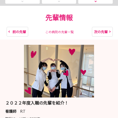
是非見学にお越しください
当院は少人数で向き合うことに”こだわって”います！
先輩情報
◤￣￣￣￣￣￣￣￣￣￣￣￣￣◥
前の先輩
次の先輩
この病院の先輩一覧
＼ 病院見学説明会開催 ／
◎病棟の雰囲気を感じてみたい！
◎どんな病院か知りたい！
◎先輩職員と話してみたい！
◣＿＿＿＿＿＿＿＿＿＿＿＿＿◢
【実施内容】☆タイムスケジュール☆
１.病院説明会 １５分程度
２.病院見学 ３０分程度
２０２２年度入職の先輩を紹介！
３.先輩座談会 １５分程度
看護師
R.T
４.個別相談会