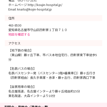
電話 052-771-2151
ホームページ http://koujin-hospital.jp/
Email: knaito@kojin-hospital.jp
住所
463-8530
愛知県名古屋市守山区四軒家１丁目７１０
地図を確認する
アクセス
【地下鉄の場合】
（東山線）藤ヶ丘下車、市バス本地住宅行、四軒家東下車徒歩5
分
【名鉄バスの場合】
名鉄バスセンター発（バスセンター3階4番乗車口）藤ヶ丘行き
（四軒家経由）長久手車庫・赤津・藤ヶ丘行、四軒家西口下車
【自家用車の場合】
名古屋高速、名古屋インターより藤ヶ丘経由約15分
東名阪道、大森インターより10分
説明会・見学会／選考の一覧