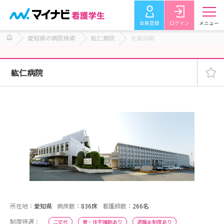
会員登録
ログイン
メニュー
愛知県の病院検索
紘仁病院
先輩詳細
紘仁病院
所在地：
愛知県
病床数：
836床
看護師数：
266名
制度待遇：
二交代
寮・住宅補助あり
退職金制度あり