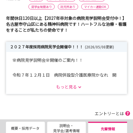
奨学金制度あり
託児所あり
マイカー通勤OK
年間休日120日以上【2027年卒対象の病院見学説明会受付中！】
名古屋市守山区にある精神科病院です！ハートフルな治療・看護
をすることが私たちの使命です！
２０２７年度採用病院見学会開催中！！！
(2026/05/08更新)
🌸病院見学説明会🌸開催のご案内！！
令和７年１２月１日 病院併設型介護医療院かなれ 開
設！！
もっと見る
令和８年 ４月１日 精神科急性期治療病棟・認知症治療
病棟入院料算定開始！！
医療・介護を通じて「地域に望まれる病院」をめざしてい
エントリーとは
ます！！
説明会・
概要・採用データ
先輩情報
見学会/選考情報