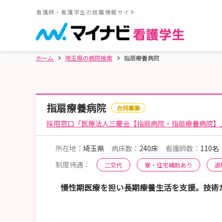
看護師・看護学生の就職情報サイト
ホーム
埼玉県の病院検索
指扇療養病院
指扇療養病院
合同募集
採用窓口「医療法人三慶会【指扇病院・指扇療養病院】
所在地：
埼玉県
病床数：
240床
看護師数：
110名
制度待遇：
二交代
寮・住宅補助あり
退
慢性期医療を担い長期療養生活を支援。技術