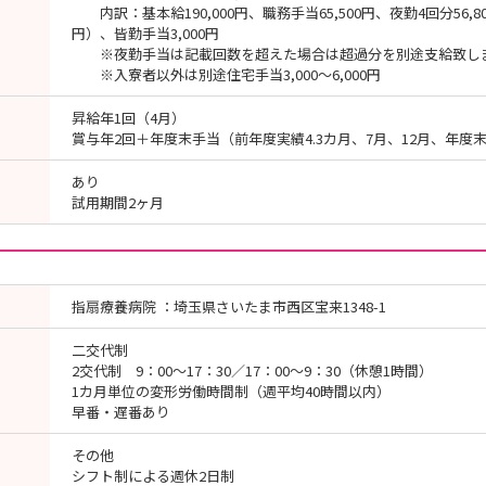
内訳：基本給190,000円、職務手当65,500円、夜勤4回分56,800円
円）、皆勤手当3,000円
※夜勤手当は記載回数を超えた場合は超過分を別途支給致し
※入寮者以外は別途住宅手当3,000～6,000円
昇給年1回（4月）
賞与年2回＋年度末手当（前年度実績4.3カ月、7月、12月、年度
あり
試用期間2ヶ月
指扇療養病院 ：埼玉県さいたま市西区宝来1348-1
二交代制
2交代制 9：00～17：30／17：00～9：30（休憩1時間）
1カ月単位の変形労働時間制（週平均40時間以内）
早番・遅番あり
その他
シフト制による週休2日制