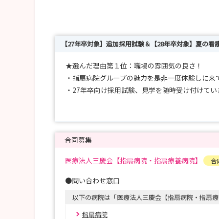
【27年卒対象】追加採用試験＆【28年卒対象】夏の看
★選んだ理由第１位：職場の雰囲気の良さ！
・指扇病院グループの魅力を是非一度体験しに来
・27年卒向け採用試験、見学を随時受け付けてい
・28年卒向けに病院体験会を開催しています。
合同募集
医療法人三慶会【指扇病院・指扇療養病院】
合
●問い合わせ窓口
以下の病院は「医療法人三慶会【指扇病院・指扇療
指扇病院