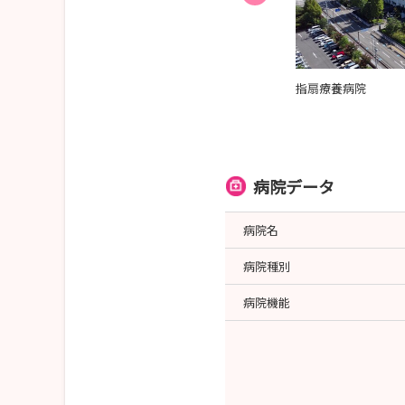
自慢の独身寮。東北出身の先輩も多く新生活も安心
指扇療養病院
！
病院データ
病院名
病院種別
病院機能