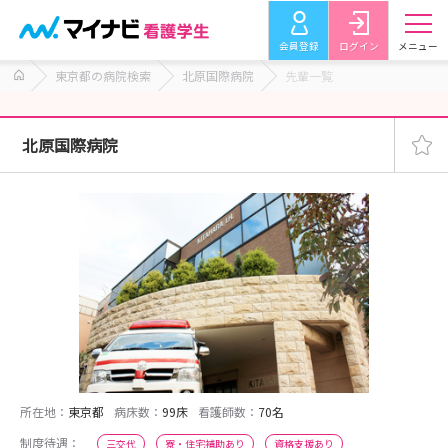
会員登録
ログイン
メニュー
東京都の病院検索
北原国際病院
先輩一覧
北原国際病院
所在地：
東京都
病床数：
99床
看護師数：
70名
制度待遇：
三交代
寮・住宅補助あり
資格支援あり