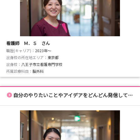
看護師 Ｍ．Ｓ さん
職歴(キャリア)：
2023年〜
出身校の所在地エリア：
東京都
出身校：
八王子市立看護専門学校
所属診療科目：
脳外科
自分のやりたいことやアイデアをどんどん発信していける環境