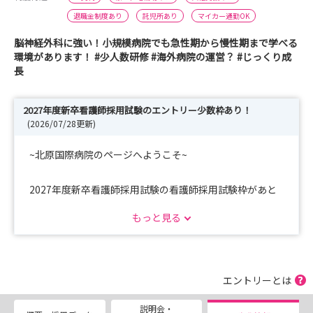
退職金制度あり
託児所あり
マイカー通勤OK
脳神経外科に強い！小規模病院でも急性期から慢性期まで学べる
環境があります！ #少人数研修 #海外病院の運営？ #じっくり成
長
2027年度新卒看護師採用試験のエントリー少数枠あり！
(2026/07/28更新)
~北原国際病院のページへようこそ~
2027年度新卒看護師採用試験の看護師採用試験枠があと
少しあります！
もっと見る
マイナビ看護学生よりエントリーお待ちしております！！
卒業年度不問！イベント開催中！
エントリーとは
【対面・全学年対象】脳血管模型セミナー
説明会・
【対面27/28卒】看護学生のための1day看護体験