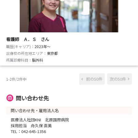
看護師 Ａ．Ｓ さん
職歴(キャリア)：
2023年〜
出身校の所在地エリア：
東京都
所属診療科目：
脳外科
前の50件
次の50件
1-2件/2件中
問い合わせ先
問い合わせ先・雇用法人名
医療法人社団KNI 北原国際病院
採用担当 舟久保 直美
TEL：042-645-1356