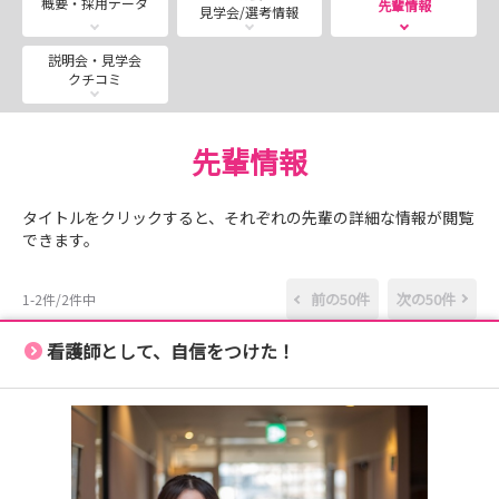
概要・採用データ
先輩情報
見学会/選考情報
【対面：27/28年度卒対象】見学＆説明会
【WEB】27/28年度卒対象見学＆説明会
説明会・見学会
クチコミ
ご希望の方は、マイナビ看護学生説明会・見学会よりエン
先輩情報
トリーお待ちしております。
エントリーいただいた方から順次日程のご調整をさせてい
タイトルをクリックすると、それぞれの先輩の詳細な情報が閲覧
ただきますので、まずはご連絡をお待ちください！！
できます。
前の50件
次の50件
1-2件/2件中
看護師として、自信をつけた！