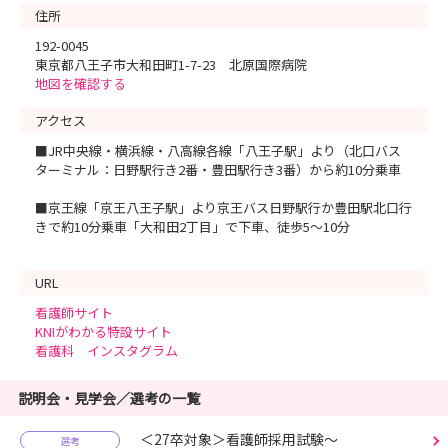
住所
192-0045
東京都八王子市大和田町1-7-23 北原国際病院
地図を確認する
アクセス
■JR中央線・横浜線・八高線各線「八王子駅」より（北口バス
ターミナル：日野駅行き2番・豊田駅行き3番）から約10分乗車
■京王線「京王八王子駅」より京王バス日野駅行か豊田駅北口行
きで約10分乗車「大和田2丁目」で下車、徒歩5～10分
URL
看護師サイト
KNIがわかる特設サイト
看護科 インスタグラム
説明会・見学会／選考の一覧
＜27卒対象＞看護師採用試験～
選考