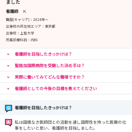
ました
第7回 2027年2月5日（金）
第8回 2027年2月19日（金）
看護師
Ｋ
職歴(キャリア)：
2024年〜
＜オンライン病院説明会＞各日 16：00～17：30
出身校の所在地エリア：
東京都
2026年8月6日（木） ＊申し込み受付中
出身校：
上智大学
2026年12月3日（木）
所属診療科目：
内科
2027年1月21日（木）
看護師を目指したきっかけは？
2027年2月25日（木）
聖路加国際病院を受験した決め手は？
12月以降の見学会・説明会についての申し込みは10月よ
り順次開始予定です。
実際に働いてみてどんな職場ですか？
皆様のご参加をお待ちしております。
看護師としての今後の目標を教えてください
＊申し込み開始日までに日程が変更となる場合があります
のでご了承ください
看護師を目指したきっかけは？
私は国境なき医師団との活動を通し国際性を持った医療の仕
事をしたいと思い、看護師を目指しました。