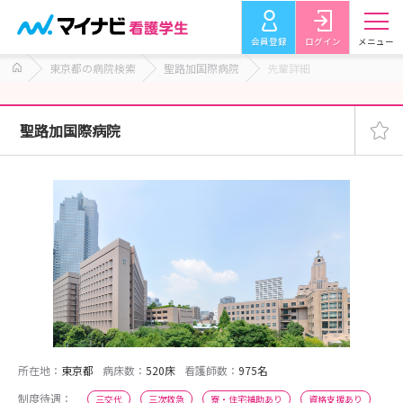
会員登録
ログイン
メニュー
東京都の病院検索
聖路加国際病院
先輩詳細
聖路加国際病院
所在地：
東京都
病床数：
520床
看護師数：
975名
制度待遇：
三交代
三次救急
寮・住宅補助あり
資格支援あり