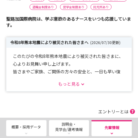
退職金制度あり
奨学金制度あり
託児所あり
聖路加国際病院は、学ぶ意欲のあるナースをいつも応援していま
す。
令和8年熊本地震により被災された皆さまへ
(2026/07/30更新)
このたびの令和8年熊本地震により被災された皆さまに、
心よりお見舞い申し上げます。
皆さまやご家族、ご関係の方々の安全と、一日も早い復
旧・復興を心よりお祈り申し上げます。
もっと見る
8月6日に当院主催のオンライン説明会を予定しておりま
すが、被災状況等によりご参加が難しい場合は、どうぞご
無理なさらないでください。
エントリーとは
キャンセル手続きも不要です。（１２月以降、同内容の説
説明会・
明会を開催しますので落ち着かれてから是非ご参加くださ
概要・採用データ
先輩情報
見学会/選考情報
い）