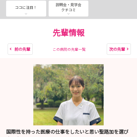
改めまして、被災された皆さまのご無事と、被災地の一日
説明会・見学会
ココに注目！
クチコミ
も早い復旧を心よりお祈り申し上げます。
聖路加国際病院看護部採用担当
先輩情報
＊＊＊＊＊＊＊＊＊＊＊＊＊＊＊＊＊＊＊＊＊＊＊＊＊＊
＊
前の先輩
次の先輩
この病院の先輩一覧
2028卒向 病院見学会・説明会についてスケジュールが
決まりましたのでご案内いたします。
＜病院見学会＞ 13：30～15：30
第1回 2026年12月11日（金）
第2回 2026年12月16日（水）
第3回 2027年1月15日（金）
第4回 2027年1月19日（火）
第5回 2027年1月26日（火）
国際性を持った医療の仕事をしたいと思い聖路加を選び
第6回 2027年2月4日（木）