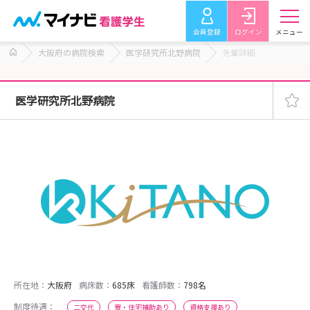
会員登録
ログイン
メニュー
大阪府の病院検索
医学研究所北野病院
先輩詳細
医学研究所北野病院
所在地：
大阪府
病床数：
685床
看護師数：
798名
制度待遇：
二交代
寮・住宅補助あり
資格支援あり