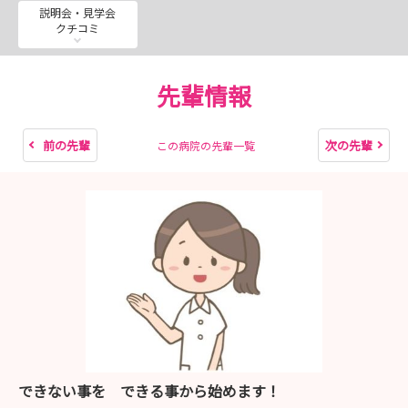
説明会・見学会
クチコミ
【インターンシップ】
202８年4月採用の新卒看護師向けのインターンシップを
開催いたします。
先輩情報
ご興味のある方は、説明会・見学会申込より日程をご確認
ください！
病棟見学・日常生活援助・処置を病棟看護師とペアで見
前の先輩
次の先輩
この病院の先輩一覧
学・普段は立ち入れないOP室や救急部の見学・座談会な
どを予定しています。
【病院見学会】
202８年4月採用の新卒看護師向けの病院見学会を7・8・9
月に開催！
ご興味のある方は、説明会・見学会申込より日程をご確認
ください！
【採用選考】
できない事を できる事から始めます！
2027年新卒向け募集は終了しました。