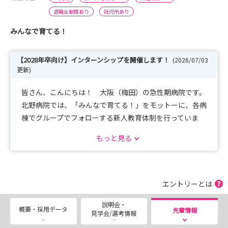
退職金制度あり
託児所あり
みんなで育てる！
【2028年卒向け】インターンシップを開催します！
(2026/07/03
更新)
皆さん、こんにちは！ 大阪（梅田）の急性期病院です。
北野病院では、「みんなで育てる！」をモットーに、各病
棟でグループでフォローする新人教育体制を行っていま
す。
もっと見る
1人の新人に対して複数の先輩がフォローすることで、ど
の勤務でも必ず自分のグループの先輩が同じ勤務をしてい
ます。
エントリーとは
病床数685床の急性期病院ですので、正直にお伝えすると
説明会・
忙しいですが、
概要・採用データ
先輩情報
見学会/選考情報
その分いろんな経験を積むことが出来ると考えています。