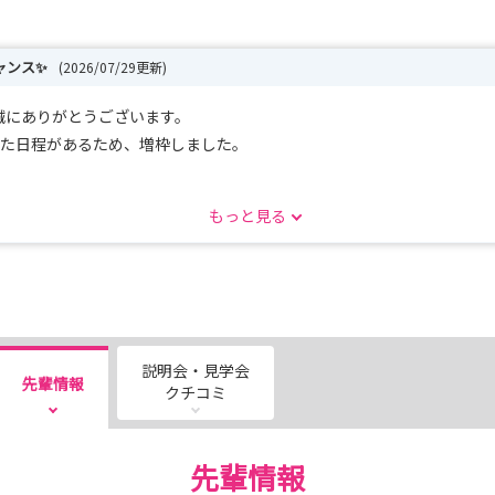
ャンス✨
(2026/07/29更新)
誠にありがとうございます。
った日程があるため、増枠しました。
枠を増やしました！
もっと見る
生病院をもっと知りたい方へ 新コース登場！
て参加できます。皆さんの応募をお待ちしています✨
しました。是非見てくださいね！
説明会・見学会
先輩情報
クチコミ
先輩情報