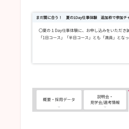
まだ間に合う！ 夏の1Day仕事体験 追加枠で参加チ
〇夏の１Day仕事体験に、お申し込みをいただき
「1日コース」「半日コース」とも「満員」とな
【増枠】夏の1Day仕事体験、一部の日程で定員
【新設】～病院説明会コース（午前）～ 豊田厚
１Day仕事体験 半日コース（午後）と合わせ
〇「2分でわかる新人研修」の動画を新しく公開
説明会・
概要・採用データ
見学会/選考情報