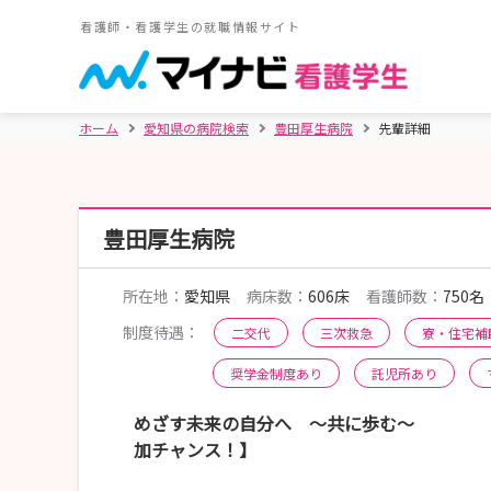
看護師・看護学生の就職情報サイト
ホーム
愛知県の病院検索
豊田厚生病院
先輩詳細
豊田厚生病院
所在地：
愛知県
病床数：
606床
看護師数：
750名
制度待遇：
二交代
三次救急
寮・住宅補
奨学金制度あり
託児所あり
めざす未来の自分へ ～共に歩む～ 【
加チャンス！】