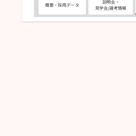
説明会・
概要・採用データ
見学会/選考情報