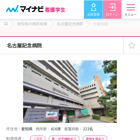
会員登録
ログイン
メニュー
愛知県の病院検索
名古屋記念病院
先輩詳細
名古屋記念病院
所在地：
愛知県
病床数：
416床
看護師数：
323名
制度待遇：
二交代
寮・住宅補助あり
資格支援あり