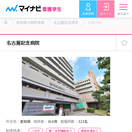
会員登録
ログイン
メニュー
愛知県の病院検索
名古屋記念病院
先輩詳細
名古屋記念病院
所在地：
愛知県
病床数：
416床
看護師数：
323名
制度待遇：
二交代
寮・住宅補助あり
資格支援あり