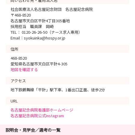
問い合わせ先・雇用法人名
社会医療法人名古屋記念財団 名古屋記念病院
〒468-8520
名古屋市天白区平針4丁目305番地
採用担当 職員課 岡崎
TEL： 0120-26-26-50（ナース求人専用）
Email：syokuinka@hospy.or.jp
住所
468-8520
愛知県名古屋市天白区平針4-305
地図を確認する
アクセス
地下鉄鶴舞線「平針」駅下車、1番出口正面、徒歩2分
URL
名古屋記念病院看護部ホームページ
名古屋記念病院公式Instagram
説明会・見学会／選考の一覧