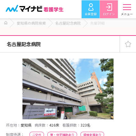
会員登録
ログイン
メニュー
愛知県の病院検索
名古屋記念病院
先輩詳細
名古屋記念病院
所在地：
愛知県
病床数：
416床
看護師数：
323名
制度待遇：
二交代
寮・住宅補助あり
資格支援あり