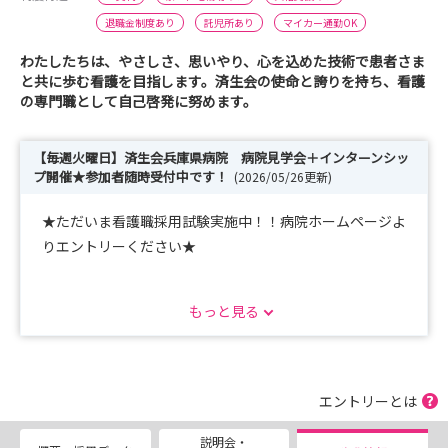
退職金制度あり
託児所あり
マイカー通勤OK
わたしたちは、やさしさ、思いやり、心を込めた技術で患者さま
と共に歩む看護を目指します。済生会の使命と誇りを持ち、看護
の専門職として自己啓発に努めます。
【毎週火曜日】済生会兵庫県病院 病院見学会＋インターンシッ
プ開催★参加者随時受付中です！
(2026/05/26更新)
★ただいま看護職採用試験実施中！！病院ホームページよ
りエントリーください★
もっと見る
令和12年の統合に向けて、令和8年4月より兵庫県済生会
が三田市民・済生会病院の運営を行います。
◆◇◆インターンシップ◆◇◆
エントリーとは
病院見学会+インターンシップを開催しています♪
説明会・