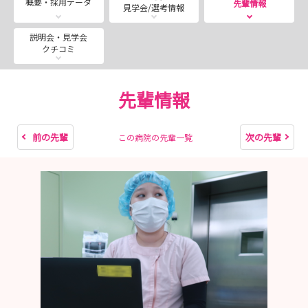
概要・採用データ
先輩情報
見学会/選考情報
★1日あたり5名までの参加としております
※参加希望人数の状況によりお日にちの移動をお願いす
説明会・見学会
クチコミ
る場合があります
★病院説明会のみの参加も可能です（※事前に必ずご連絡
ください）
先輩情報
★ご希望の病棟をお聞きします
★病院ホームページからもお申込み可能です♪
前の先輩
次の先輩
この病院の先輩一覧
以下マイナビ上の画面より、申し込むボタンからご予約く
ださいませ
https://nurse.mynavi.jp/student/hospitals/outline/904
80/seminars/detail/f824479a276841f2c1e0c4ddf79f5f0
d#miniTab
どの回も先着5名までのご案内です。ぜひ一度当院にお越
しください＊＾＾＊