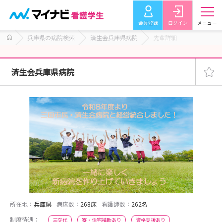
会員登録
ログイン
メニュー
兵庫県の病院検索
済生会兵庫県病院
先輩詳細
済生会兵庫県病院
所在地：
兵庫県
病床数：
268床
看護師数：
262名
制度待遇：
三交代
寮・住宅補助あり
資格支援あり