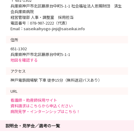
〒 651-1302
兵庫県神戸市北区藤原台中町5-1-1 社会福祉法人恩賜財団 済生
会兵庫県病院
経営管理部 人事・調整室 採用担当
電話番号：078-987-2222（代表）
Email：saiseikaihyogo-jinji@saiseikai.info
住所
651-1302
兵庫県神戸市北区藤原台中町5-1-1
地図を確認する
アクセス
神戸電鉄岡場駅 下車 徒歩15分（無料送迎バスあり）
URL
看護師・助産師採用サイト
資料請求はこちらから申込ください
病院見学・インターンシップはこちら！
説明会・見学会／選考の一覧