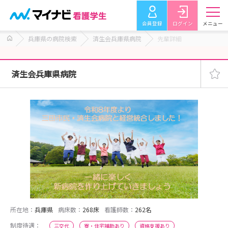
会員登録
ログイン
メニュー
兵庫県の病院検索
済生会兵庫県病院
先輩詳細
済生会兵庫県病院
所在地：
兵庫県
病床数：
268床
看護師数：
262名
制度待遇：
三交代
寮・住宅補助あり
資格支援あり