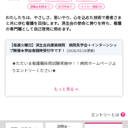
退職金制度あり
託児所あり
マイカー通勤OK
わたしたちは、やさしさ、思いやり、心を込めた技術で患者さま
と共に歩む看護を目指します。済生会の使命と誇りを持ち、看護
の専門職として自己啓発に努めます。
【毎週火曜日】済生会兵庫県病院 病院見学会＋インターンシッ
プ開催★参加者随時受付中です！
(2026/05/26更新)
★ただいま看護職採用試験実施中！！病院ホームページよ
りエントリーください★
もっと見る
令和12年の統合に向けて、令和8年4月より兵庫県済生会
が三田市民・済生会病院の運営を行います。
◆◇◆インターンシップ◆◇◆
エントリーとは
病院見学会+インターンシップを開催しています♪
説明会・