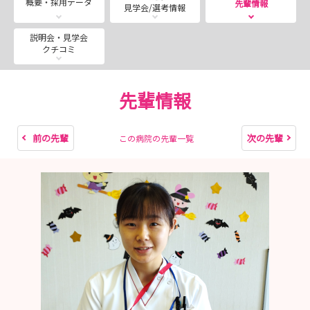
概要・採用データ
先輩情報
見学会/選考情報
★1日あたり5名までの参加としております
※参加希望人数の状況によりお日にちの移動をお願いす
説明会・見学会
クチコミ
る場合があります
★病院説明会のみの参加も可能です（※事前に必ずご連絡
ください）
先輩情報
★ご希望の病棟をお聞きします
★病院ホームページからもお申込み可能です♪
前の先輩
次の先輩
この病院の先輩一覧
以下マイナビ上の画面より、申し込むボタンからご予約く
ださいませ
https://nurse.mynavi.jp/student/hospitals/outline/904
80/seminars/detail/f824479a276841f2c1e0c4ddf79f5f0
d#miniTab
どの回も先着5名までのご案内です。ぜひ一度当院にお越
しください＊＾＾＊