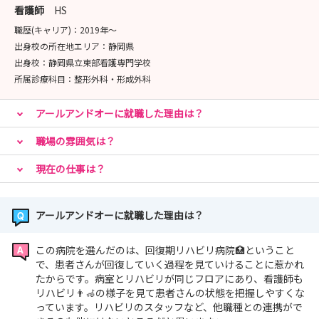
看護師
HS
職歴(キャリア)：
2019年〜
出身校の所在地エリア：
静岡県
出身校：
静岡県立東部看護専門学校
所属診療科目：
整形外科・形成外科
アールアンドオーに就職した理由は？
職場の雰囲気は？
現在の仕事は？
アールアンドオーに就職した理由は？
この病院を選んだのは、回復期リハビリ病院🏥ということ
で、患者さんが回復していく過程を見ていけることに惹かれ
たからです。病室とリハビリが同じフロアにあり、看護師も
リハビリ👨‍🦽の様子を見て患者さんの状態を把握しやすくな
っています。リハビリのスタッフなど、他職種との連携がで