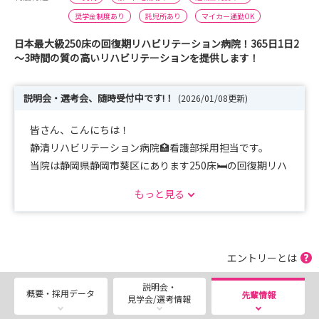
奨学金制度あり
託児所あり
マイカー通勤OK
日本最大級250床の回復期リハビリテーション病院！365日1日2
～3時間の質の高いリハビリテーションを提供します！
説明会・選考会、随時受付中です!！
(2026/01/08更新)
皆さん、こんにちは！
静清リハビリテーション病院🏥看護部採用担当です。
当院は静岡県静岡市葵区にあります250床🛏️の回復期リハ
ビリテーション病院です。
もっと見る
回復期での看護を極めたい・車いすの患者様が歩いて退院
する看護に携わりたい
という思いを肌で感じてみませんか？
エントリーとは
当日は病院見学や先輩社員との交流、就職活動に役立つ自
説明会・
己分析セミナーも実施いたします。
概要・採用データ
先輩情報
見学会/選考情報