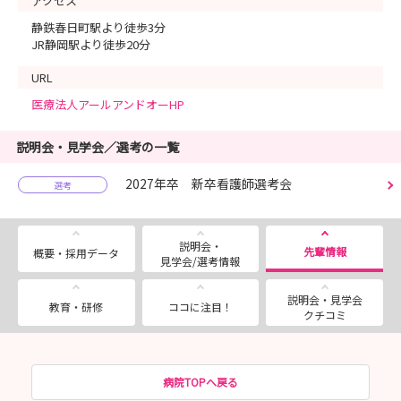
アクセス
静鉄春日町駅より徒歩3分
JR静岡駅より徒歩20分
URL
医療法人アールアンドオーHP
説明会・見学会／選考の一覧
2027年卒 新卒看護師選考会
選考
説明会・
先輩情報
概要・採用データ
見学会/選考情報
説明会・見学会
教育・研修
ココに注目！
クチコミ
病院TOPへ戻る