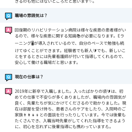
きるのも他にはないところだと思います✨。
職場の雰囲気は？
回復期のリハビリテーション病院は様々な疾患の患者様がい
るので、様々な疾患に関する知識📚が必要になります。Eラ
ーニング🖥️が導入されているので、自分のペースで勉強も続
けてゆくことができます。経験者でも新人🔰でも、新しいこ
とをするときには先輩看護師が付いて指導してくれるので、
安心して働ける職場だと思います。
現在の仕事は？
2019年に新卒で入職しました。入ったばかりの頃🔰は、初
めての仕事で不安💦が多くありましたが、職場内の雰囲気が
良く、先輩たちが気にかけてくださるので助かりました。現
在は部屋を受け持ち、患者さんのケアをしたり、入院時のご
家族👨‍👩‍👧‍👦との面談を行ったりしています。今では後輩も
たくさんでき、入職当時先輩がしてくれた指導をできるよう
に、初心を忘れずに後輩指導にも携わっています💪。