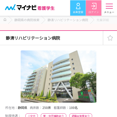
会員登録
ログイン
メニュー
静岡県の病院検索
静清リハビリテーション病院
先輩詳細
静清リハビリテーション病院
所在地：
静岡県
病床数：
250床
看護師数：
100名
制度待遇：
二交代
寮・住宅補助あり
退職金制度あり