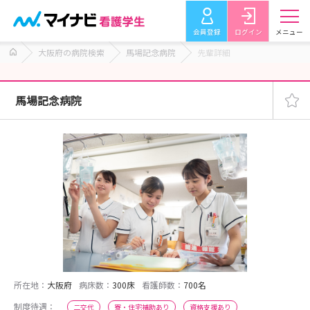
会員登録
ログイン
メニュー
大阪府の病院検索
馬場記念病院
先輩詳細
馬場記念病院
所在地：
大阪府
病床数：
300床
看護師数：
700名
制度待遇：
二交代
寮・住宅補助あり
資格支援あり