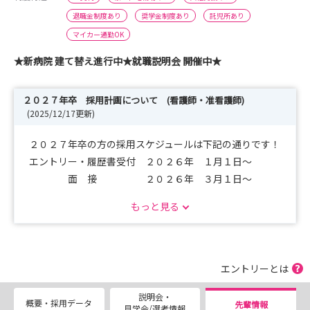
退職金制度あり
奨学金制度あり
託児所あり
マイカー通勤OK
★新病院 建て替え進行中★就職説明会 開催中★
２０２７年卒 採用計画について (看護師・准看護師)
(2025/12/17更新)
２０２７年卒の方の採用スケジュールは下記の通りです！
エントリー・履歴書受付 ２０２６年 １月１日～
面 接 ２０２６年 ３月１日～
もっと見る
※採用予定数；５０名(看護師・准看護師)
エントリーとは
説明会・
概要・採用データ
先輩情報
見学会/選考情報