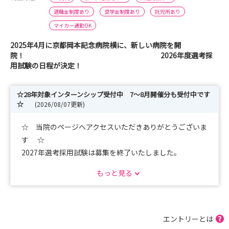
退職金制度あり
奨学金制度あり
託児所あり
マイカー通勤OK
2025年4月に京都岡本記念病院横に、新しい病院を開
院！ 2026年度選考採
用試験の日程が決定！
☆28年対象インターンシップ受付中 7～8月開催分も受付中です
☆
(2026/08/07更新)
☆ 当院のページへアクセスいただきありがとうございま
す ☆
2027年選考採用試験は募集を終了いたしました。
もっと見る
☆インターンシップ、オンライン説明会を随時開催してお
ります。
29卒以降の学生もぜひご応募ください！
エントリーとは