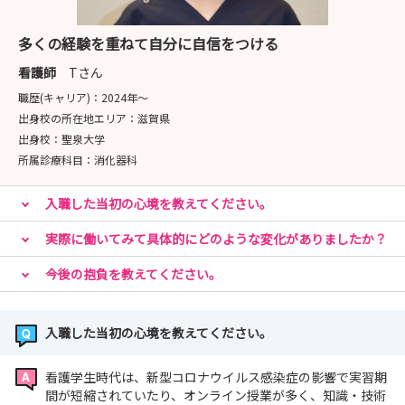
＜オンライン説明会＞
多くの経験を重ねて自分に自信をつける
8月6日（木）、8月20日（木） 両日ともに9:30～
看護師
Tさん
10:30
職歴(キャリア)：
2024年〜
出身校の所在地エリア：
滋賀県
まずは話を聞いてみたいなど、お気軽にご参加くださ
出身校：
聖泉大学
い。
所属診療科目：
消化器科
入職した当初の心境を教えてください。
※zoomを使用しての開催ですので、ご自宅からご参加
いただけます
実際に働いてみて具体的にどのような変化がありましたか？
今後の抱負を教えてください。
詳しくは病院ホームページをご覧ください。
ご質問・ご相談などお問い合わせ・お申込みをお待ちして
入職した当初の心境を教えてください。
います。
看護学生時代は、新型コロナウイルス感染症の影響で実習期
間が短縮されていたり、オンライン授業が多く、知識・技術