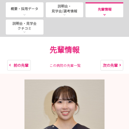
説明会・
新人看護師や先輩看護師の働く姿を間近で体験し、病院の
概要・採用データ
先輩情報
見学会/選考情報
雰囲気を直接感じてみてください。
説明会・見学会
クチコミ
＜インターンシップ＞
7月開催
先輩情報
7月18日（土） 13：30～16：00 終了済
7月24日（金） 13：30～16：00 終了済
7月31日（金） 13：30～16：00 終了済
前の先輩
次の先輩
この病院の先輩一覧
8月開催 8月は毎週木、金、土曜日に開催！
8月1日 13：30～16：00 終了済
8月6，7，8日 13：30～16：00
8月13，14，15日 13：30～16：00
8月20，21，22日 13：30～16：00
8月27，28，29日 13：30～16：00