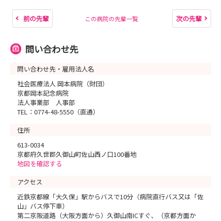
前の先輩
次の先輩
この病院の先輩一覧
問い合わせ先
問い合わせ先・雇用法人名
社会医療法人 岡本病院（財団）
京都岡本記念病院
法人事業部 人事部
TEL：0774-48-5550（直通）
住所
613-0034
京都府久世郡久御山町佐山西ノ口100番地
地図を確認する
アクセス
近鉄京都線「大久保」駅からバスで10分（病院直行バス又は「佐
山」バス停下車）
第二京阪道路（大阪方面から）久御山南ICすぐ、（京都方面か