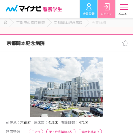
会員登録
ログイン
メニュー
京都府の病院検索
京都岡本記念病院
先輩詳細
京都岡本記念病院
所在地：
京都府
病床数：
419床
看護師数：
471名
制度待遇：
三交代
寮・住宅補助あり
資格支援あり