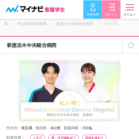
会員登録
ログイン
メニュー
埼玉県の病院検索
新座志木中央総合病院
先輩詳細
新座志木中央総合病院
所在地：
埼玉県
病床数：
402床
看護師数：
350名
制度待遇：
二交代
寮・住宅補助あり
資格支援あり