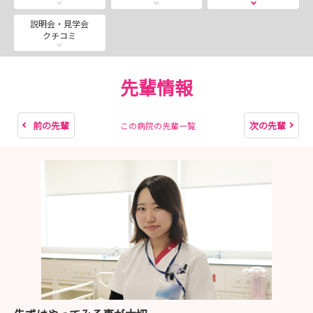
※採用試験の日程が合わない等、ご質問等ございましたら
説明会・見学会
クチコミ
お気軽にご相談ください。
先輩情報
ご参加お待ちしています。
前の先輩
次の先輩
この病院の先輩一覧