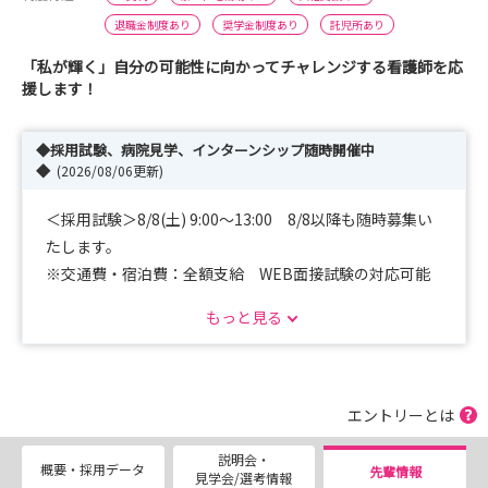
退職金制度あり
奨学金制度あり
託児所あり
「私が輝く」自分の可能性に向かってチャレンジする看護師を応
援します！
◆採用試験、病院見学、インターンシップ随時開催中
◆
(2026/08/06更新)
＜採用試験＞8/8(土) 9:00～13:00 8/8以降も随時募集い
たします。
※交通費・宿泊費：全額支給 WEB面接試験の対応可能
です。ご相談ください。
もっと見る
＜病院見学＞毎週土曜日9：30～10：30 or 11：30 選べ
る時間（1時間or2時間）
エントリーとは
＜インターンシップ＞平日14：00～16：30 土曜日9：
説明会・
30～12：00
概要・採用データ
先輩情報
見学会/選考情報